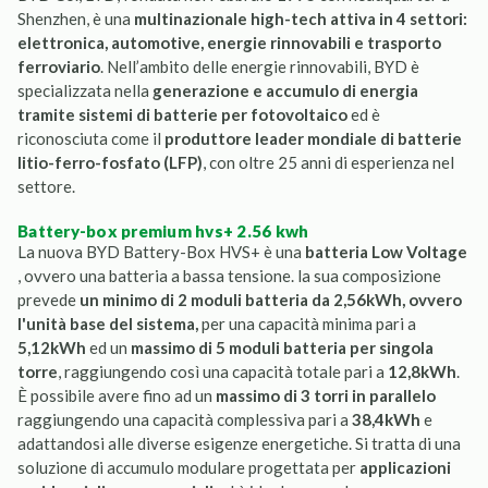
Shenzhen, è una
multinazionale high-tech attiva in 4 settori:
elettronica, automotive, energie rinnovabili e trasporto
ferroviario
. Nell’ambito delle energie rinnovabili, BYD è
specializzata nella
generazione e accumulo di energia
tramite sistemi di batterie per fotovoltaico
ed è
riconosciuta come il
produttore leader mondiale di batterie
litio-ferro-fosfato (LFP)
, con oltre 25 anni di esperienza nel
settore.
battery-box premium hvs+ 2.56 kwh
La nuova BYD Battery-Box HVS+ è una
batteria Low Voltage
, ovvero una batteria a bassa tensione. la sua composizione
prevede
un minimo di 2 moduli batteria da 2,56kWh, ovvero
l'unità base del sistema,
per una capacità minima pari a
5,12kWh
ed un
massimo di 5 moduli batteria per singola
torre
, raggiungendo così una capacità totale pari a
12,8kWh
.
È possibile avere fino ad un
massimo di 3 torri in parallelo
raggiungendo una capacità complessiva pari a
38,4kWh
e
adattandosi alle diverse esigenze energetiche. Si tratta di una
soluzione di accumulo modulare progettata per
applicazioni