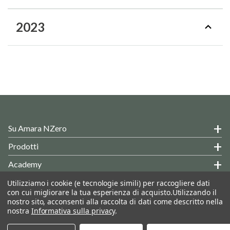
2023
Su Amara NZero
Prodotti
Academy
Hai Delle Domande?
Utilizziamo i cookie (e tecnologie simili) per raccogliere dati
con cui migliorare la tua esperienza di acquisto.
Utilizzando il
Informazioni Generali
nostro sito, acconsenti alla raccolta di dati come descritto nella
nostra
Informativa sulla privacy
.