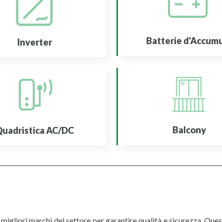
Batterie d'Accum
Inverter
Balcony
uadristica AC/DC
i migliori marchi del settore per garantire qualità e sicurezza. Que