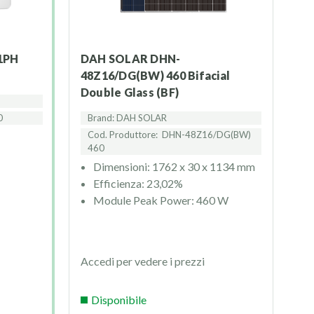
DAH SOLAR DHN-
48Z16/DG(BW) 460 Bifacial
Double Glass (BF)
0
Brand: DAH SOLAR
Cod. Produttore:
DHN-48Z16/DG(BW)
460
Dimensioni: 1762 x 30 x 1134 mm
Efficienza: 23,02%
Module Peak Power: 460 W
Accedi per vedere i prezzi
Disponibile