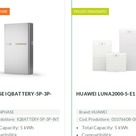
200€
PREZZO RIBASSATO
HUAWEI LUNA2000-5-E1
ENPHASE
Brand: HUAWEI
oduttore:
IQBATTERY-5P-3P-INT
Cod. Produttore:
01076608-0
 Capacity: 5 kWh
Total Capacity: 5 kWh
tibilità:
Compatibilità: