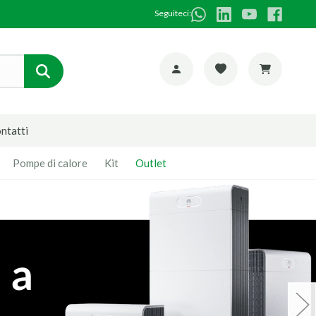
Seguiteci:
ntatti
Pompe di calore
Kit
Outlet
 di un
Partner