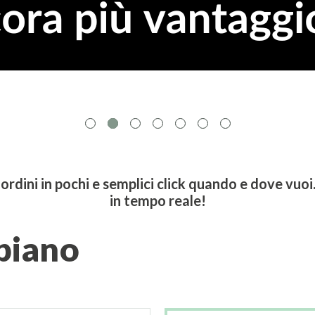
nar e gli eventi in presenza completamente g
e, elettrificazione ed efficienza energetica/
sempre aggiornato!
Scopri di più
ordini in pochi e semplici click quando e dove vuo
in tempo reale!
 piano