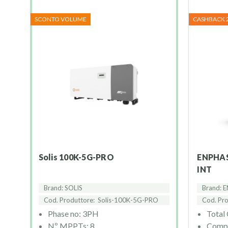
SCONTO VOLUME
CASHBACK 
Solis 100K-5G-PRO
ENPHASE IQBATTERY-5P-3P-
INT
Brand: SOLIS
Brand: 
Cod. Produttore:
Solis-100K-5G-PRO
Cod. Pr
Phase no: 3PH
Total
Nº MPPTs: 8
Compa