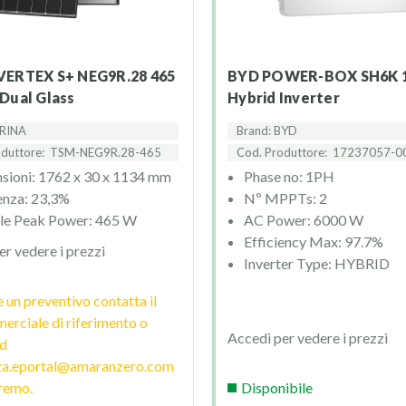
BYD POWER-BOX SH6K 1PH
Dual Glass
Hybrid Inverter
TRINA
Brand: BYD
oduttore:
TSM-NEG9R.28-465
Cod. Produttore:
17237057-0
sioni: 1762 x 30 x 1134 mm
Phase no: 1PH
enza: 23,3%
Nº MPPTs: 2
e Peak Power: 465 W
AC Power: 6000 W
Efficiency Max: 97.7%
er vedere i prezzi
Inverter Type: HYBRID
 un preventivo contatta il
erciale di riferimento o
Accedi per vedere i prezzi
ad
nza.eportal@amaranzero.com
eremo.
Disponibile