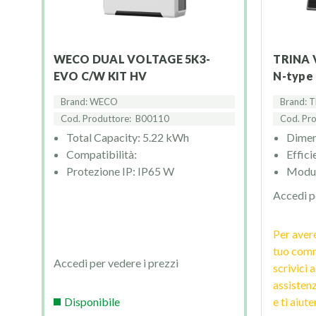
WECO DUAL VOLTAGE 5K3-
TRINA VERTEX S+ NEG9R.28 465
EVO C/W KIT HV
N-type 
Brand: WECO
Brand: 
Cod. Produttore:
B00110
Cod. Pr
Total Capacity: 5.22 kWh
Dimen
Compatibilità:
Effici
Protezione IP: IP65 W
Modul
Accedi p
Per avere
tuo comm
Accedi per vedere i prezzi
scrivici 
assiste
Disponibile
e ti aiut