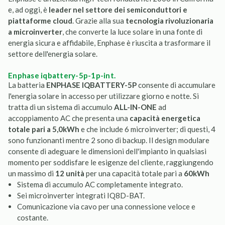
e, ad oggi, è
leader nel settore dei semiconduttori e
piattaforme cloud
. Grazie alla sua
tecnologia rivoluzionaria
a microinverter
, che converte la luce solare in una fonte di
energia sicura e affidabile, Enphase è riuscita a trasformare il
settore dell'energia solare.
enphase iqbattery-5p-1p-int.
La batteria
ENPHASE IQBATTERY-5P
consente di accumulare
l'energia solare in accesso per utilizzare giorno e notte. Si
tratta di un sistema di accumulo
ALL-IN-ONE
ad
accoppiamento AC che presenta una
capacità energetica
totale pari a 5,0kWh
e che include 6 microinverter; di questi, 4
sono funzionanti mentre 2 sono di backup. Il design modulare
consente di adeguare le dimensioni dell'impianto in qualsiasi
momento per soddisfare le esigenze del cliente, raggiungendo
un massimo di
12 unità
per una capacità totale pari a
60kWh
Sistema di accumulo AC completamente integrato.
Sei microinverter integrati IQ8D-BAT.
Comunicazione via cavo per una connessione veloce e
costante.