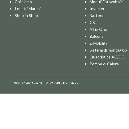
Chi siamo
Moduli Fotovoltaici
I nostri Marchi
Inverter
Shop in Shop
Batterie
C&I
All in One
Balcony
E-Mobility
Sistemi di montaggio
Quadristica AC/DC
Pompe di Calore
© 2026 AMARA NET ZERO SRL - B2B Store