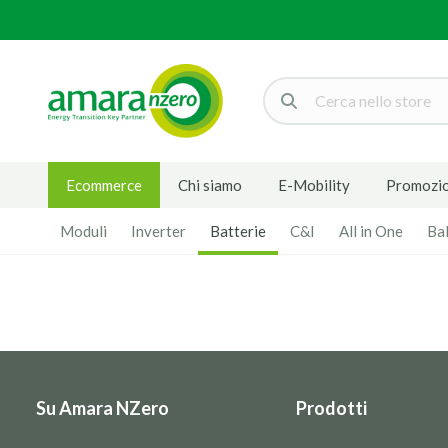
Cerca
Ecommerce
Chi siamo
E-Mobility
Promozio
Moduli
Inverter
Batterie
C&I
All in One
Ba
Su Amara NZero
Prodotti