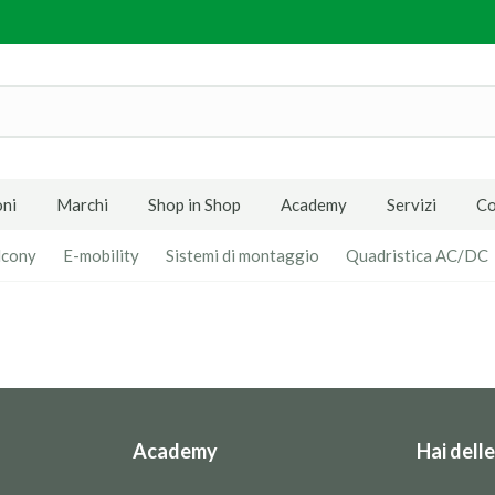
ni
Marchi
Shop in Shop
Academy
Servizi
Co
lcony
E-mobility
Sistemi di montaggio
Quadristica AC/DC
Academy
Hai dell