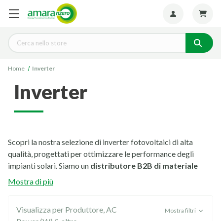
Seguiteci:
Cerca
Home
Inverter
inverter
Scopri la nostra selezione di inverter fotovoltaici di alta
qualità, progettati per ottimizzare le performance degli
impianti solari. Siamo un
distributore B2B di materiale
fotovoltaico
, con soluzioni avanzate per installatori
Mostra di più
professionisti. Offriamo inverter fotovoltaici che combinano
affidabilità, efficienza e tecnologia all'avanguardia, ideali per
Visualizza per Produttore, AC
Mostra filtri
ogni tipo di impianto solare.