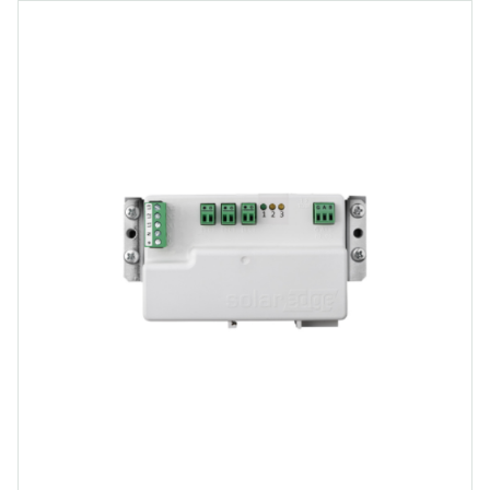
Spedizione rapida e sicura:
Garantiamo consegne veloci
e puntuali, per permetterti di completare i tuoi progetti
senza ritardi.
Assistenza tecnica esperta:
Il nostro team di esperti è
sempre a disposizione per supporto tecnico e consigli
sull’installazione.
Prezzi competitivi:
Grazie alla nostra rete di
distribuzione, offriamo prezzi vantaggiosi e soluzioni
convenienti per gli installatori e le aziende del settore.
Ordina i tuoi inverter fotovoltaici e porta la qualità nel
tuo prossimo progetto solare!
Contattaci per maggiori informazioni sui nostri inverter
fotovoltaici e scopri come possiamo aiutarti a ottimizzare
ogni impianto solare. Scegli l'affidabilità, l’efficienza e la
tecnologia con i nostri inverter fotovoltaici!