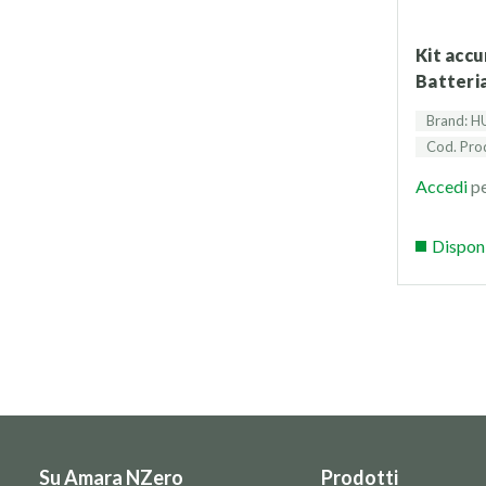
Kit accumulo Huawei Luna2000
Batteri
Brand: 
Cod. Prod
Accedi
pe
Dispon
Su Amara NZero
Prodotti