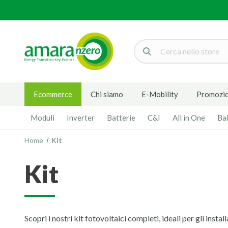
Cerca
Ecommerce
Chi siamo
E-Mobility
Promozio
Moduli
Inverter
Batterie
C&I
All in One
Ba
Home
Kit
kit
Scopri i nostri kit fotovoltaici completi, ideali per gli insta