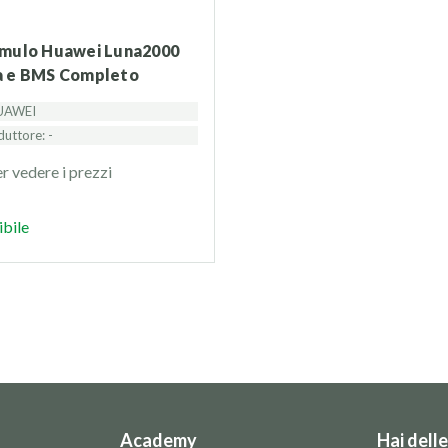
a e BMS Completo
HUAWEI
uttore: -
r vedere i prezzi
ibile
Academy
Hai dell