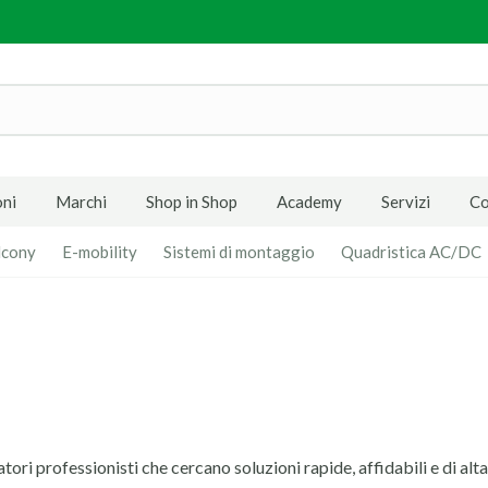
ni
Marchi
Shop in Shop
Academy
Servizi
Co
lcony
E-mobility
Sistemi di montaggio
Quadristica AC/DC
llatori professionisti che cercano soluzioni rapide, affidabili e di al