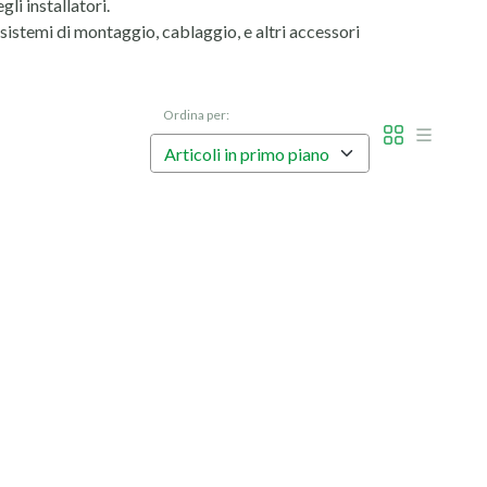
li installatori.
er, sistemi di montaggio, cablaggio, e altri accessori
rsonalizzabili in base alle tue esigenze specifiche.
Ordina per:
 nel tempo.
tuoi clienti.
l’impianto o alle specifiche tecniche.
uzioni sono progettate per massimizzare l'efficienza e la
itta delle migliori offerte per professionisti del settore. Il
necessità.