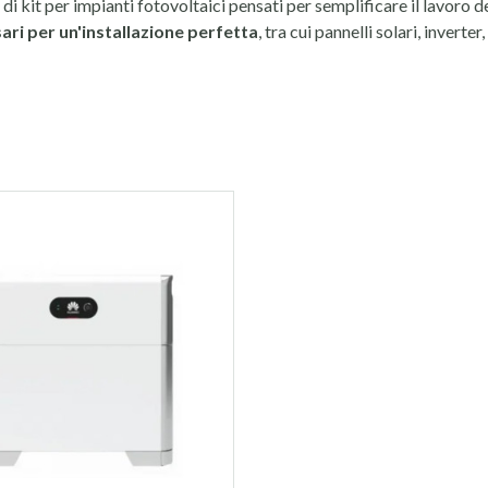
 kit per impianti fotovoltaici pensati per semplificare il lavoro deg
ari per un'installazione perfetta
, tra cui pannelli solari, invert
rmetterà di risparmiare tempo e ottimizzare i costi, con soluzioni pe
mponenti di marchi rinomati, assicurando affidabilità e performance
facilitare l'installazione, riducendo gli errori e i tempi di lavoro.
ti a scegliere il kit giusto in base alle tue necessità e a quelle dei 
su misura, per soddisfare ogni richiesta in base alle dimensioni del
zzi competitivi e un processo d’acquisto semplificato. Le nostre sol
 all'avanguardia. Ordina il tuo kit fotovoltaico oggi stesso e approf
e suggerimenti per scegliere la configurazione più adatta alle tue 