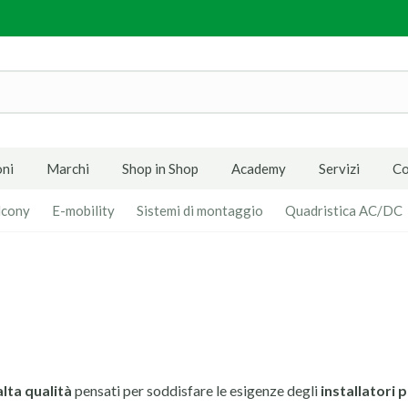
ni
Marchi
Shop in Shop
Academy
Servizi
Co
lcony
E-mobility
Sistemi di montaggio
Quadristica AC/DC
alta qualità
pensati per soddisfare le esigenze degli
installatori 