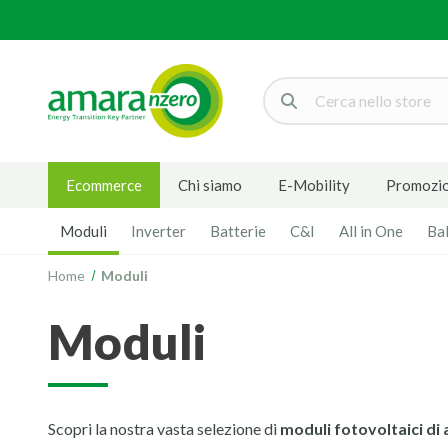
Cerca
Ecommerce
Chi siamo
E-Mobility
Promozio
Moduli
Inverter
Batterie
C&I
All in One
Ba
Home
Moduli
moduli
Scopri la nostra vasta selezione di
moduli fotovoltaici di 