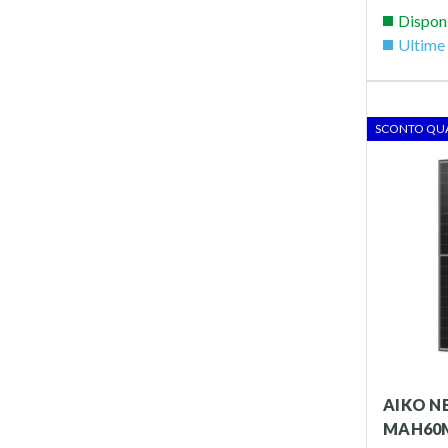
Dispon
Ultime 
SCONTO QU
AIKO NEOSTAR 2P A520-
MAH60M