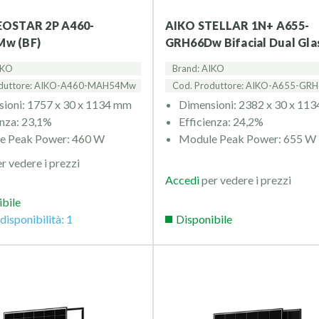
AIKO STELLAR 1N+ A655-
w (BF)
GRH66Dw Bifacial Dual Glas
IKO
Brand: AIKO
oduttore: AIKO-A460-MAH54Mw
Cod. Produttore: AIKO-A655-GR
ioni: 1757 x 30 x 1134 mm
Dimensioni: 2382 x 30 x 11
enza: 23,1%
Efficienza: 24,2%
e Peak Power: 460 W
Module Peak Power: 655 W
r vedere i prezzi
Accedi
per vedere i prezzi
ibile
disponibilità: 1
Disponibile