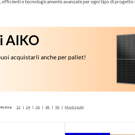
li, efficienti e tecnologicamente avanzate per ogni tipo di progetto 
ci sono progettati per garantire un'ottima performance, anche in con
ci AIKO
i fotovoltaici certificati, con garanzie che vanno da 10 a 25 anni,
ci utilizzano le ultime innovazioni tecnologiche per offrire prestazi
uoi acquistarli anche per pallet!
 impianti residenziali, commerciali e industriali, permettendo a ogni
ali per impianti con spazio limitato.
Mostra:
12
24
36
48
96
Mostra tutti
mpianti di grande dimensione.
ssa sul retro per una maggiore produzione di energia.