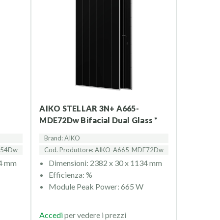
AIKO STELLAR 3N+ A665-
MDE72Dw Bifacial Dual Glass *
Brand: AIKO
CE54Dw
Cod. Produttore: AIKO-A665-MDE72Dw
34 mm
Dimensioni: 2382 x 30 x 1134 mm
Efficienza: %
Module Peak Power: 665 W
Accedi
per vedere i prezzi