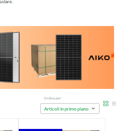
solare.
dizioni di luce non ideali, aumentando il rendimento
 assicurando la longevità dell'impianto.
oni superiori e massimizzare il ritorno dell'investimento per
 installatore di trovare il prodotto giusto per ogni tipo di
Ordina per: