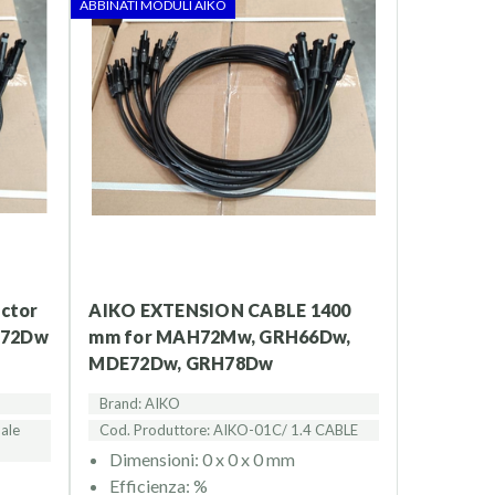
ABBINATI MODULI AIKO
del settore fotovoltaico.
i impianti solari.
Scegli qualità, risparmio energetico e
AIKO EXTENSION CABLE 1400
E72Dw
mm for MAH72Mw, GRH66Dw,
MDE72Dw, GRH78Dw
Brand: AIKO
ale
Cod. Produttore: AIKO-01C/ 1.4 CABLE
Dimensioni: 0 x 0 x 0 mm
Efficienza: %