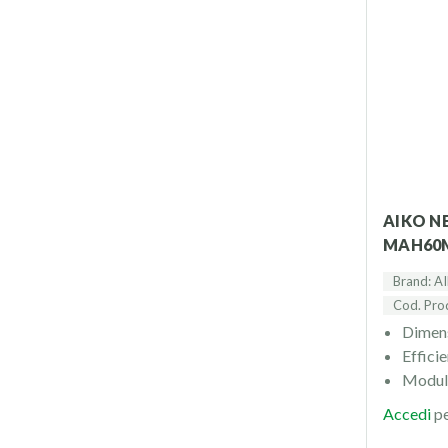
AIKO NEOSTAR 2P A515-
MAH60M
Brand: A
Cod. Pr
Dimens
Effici
Modul
Accedi
pe