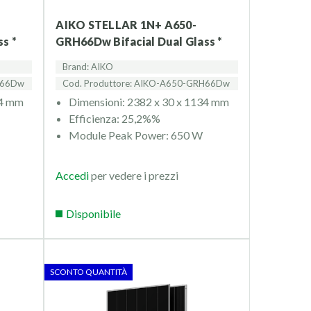
AIKO STELLAR 1N+ A650-
s *
GRH66Dw Bifacial Dual Glass *
Brand: AIKO
H66Dw
Cod. Produttore: AIKO-A650-GRH66Dw
34 mm
Dimensioni: 2382 x 30 x 1134 mm
Efficienza: 25,2%%
Module Peak Power: 650 W
Accedi
per vedere i prezzi
Disponibile
SCONTO QUANTITÀ