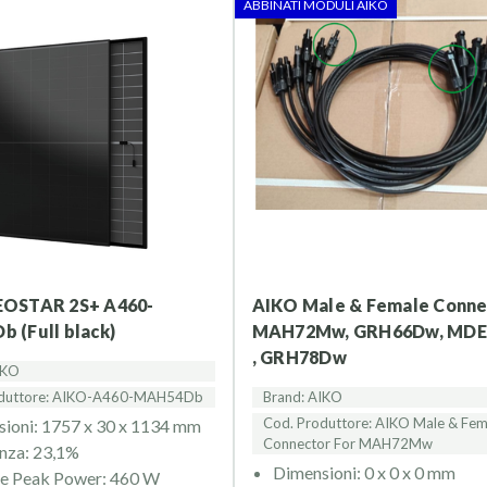
ABBINATI MODULI AIKO
i e precise per non rallentare i tuoi lavori.
 disposizione per consigli tecnici e assistenza post-vendita.
ione, garantiamo prezzi vantaggiosi per gli installatori e le aziende 
o e affidati a un distributore di fiducia!
scopri tutte le soluzioni che possiamo offrirti per ottimizzare i tuo
AIKO Male & Female Connector
 (Full black)
MAH72Mw, GRH66Dw, MD
, GRH78Dw
IKO
oduttore: AIKO-A460-MAH54Db
Brand: AIKO
Cod. Produttore: AIKO Male & Fem
ioni: 1757 x 30 x 1134 mm
Connector For MAH72Mw
enza: 23,1%
Dimensioni: 0 x 0 x 0 mm
e Peak Power: 460 W