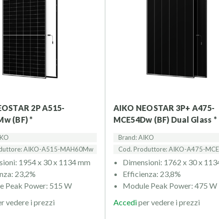
AIKO NEOSTAR 3P+ A475-
w (BF) *
MCE54Dw (BF) Dual Glass *
IKO
Brand: AIKO
oduttore: AIKO-A515-MAH60Mw
Cod. Produttore: AIKO-A475-M
ioni: 1954 x 30 x 1134 mm
Dimensioni: 1762 x 30 x 11
enza: 23,2%
Efficienza: 23,8%
e Peak Power: 515 W
Module Peak Power: 475 W
r vedere i prezzi
Accedi
per vedere i prezzi