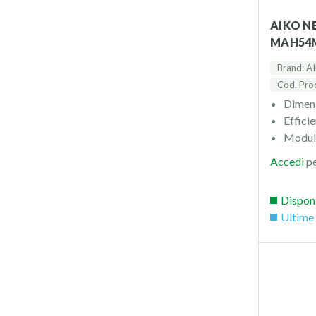
AIKO NEOSTAR 2P A460-
MAH54M
Brand: A
Cod. Pr
Dimens
Effici
Modul
Accedi
pe
Dispon
Ultime 