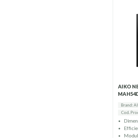
Consegna rapida e puntuale
: Offriamo spedizioni veloc
Supporto tecnico dedicato
: Il nostro team è sempre a
Prezzi competitivi:
Grazie alla nostra rete di distribuz
Ordina i moduli fotovoltaici per il tuo prossimo progett
Contattaci per informazioni sui nostri moduli fotovoltaici e 
innovazione con i nostri prodotti fotovoltaici!
AIKO NEOSTAR 2S+ A460-
MAH54Db
Brand: A
Cod. Pr
Dimens
Effici
Modul