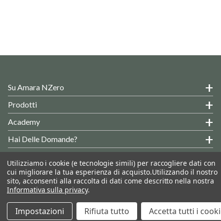
Su Amara NZero
Prodotti
Academy
Hai Delle Domande?
Informazioni Generali
Utilizziamo i cookie (e tecnologie simili) per raccogliere dati con
cui migliorare la tua esperienza di acquisto.
Utilizzando il nostro
sito, acconsenti alla raccolta di dati come descritto nella nostra
© 2026 AMARA NET ZERO SRL - B2B Store
Seguiteci:
Informativa sulla privacy
.
Impostazioni
Rifiuta tutto
Accetta tutti i cook