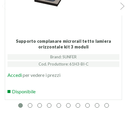
Supporto complanare microrail tetto lamiera
Supporto inclinato aperto tetti pia
orizzontale kit 3 moduli
Brand: SUNFER
Cod. Produttore: 61H3-BI-C
Accedi
per vedere i prezzi
Disponibile