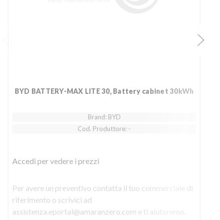
BYD BATTERY-MAX LITE 30, Battery cabinet 30kWh
Brand: BYD
Cod. Produttore: -
Accedi
per vedere i prezzi
Per avere un preventivo contatta il tuo commerciale di
P
riferimento o scrivici ad
r
assistenza.eportal@amaranzero.com e ti aiuteremo.