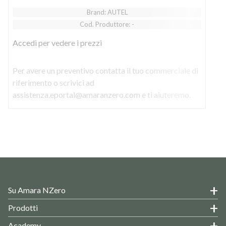
Brand: AUTEL
Cod. Produttore: -
Accedi
per vedere i prezzi
Per avere un preventivo contatta il tuo commerciale di
riferimento o scrivici ad
assistenza.eportal@amaranzero.com e ti aiuteremo.
Su Amara NZero
Prodotti
Academy