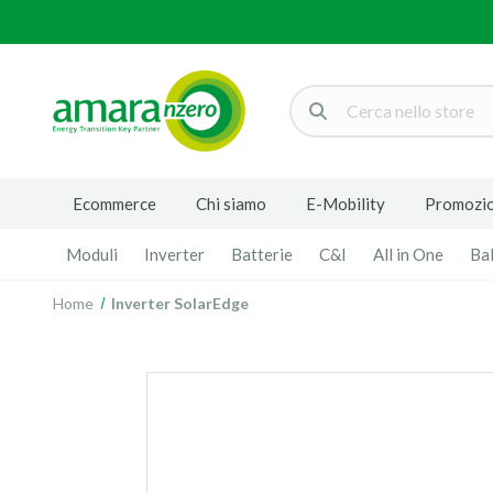
Cerca
Ecommerce
Chi siamo
E-Mobility
Promozio
Moduli
Inverter
Batterie
C&I
All in One
Ba
Home
Inverter SolarEdge