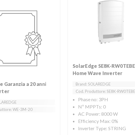
SolarEdge SE8K-RW0TEBEN4 -
Home Wave Inverter
Brand: SOLAREDGE
rter
Cod. Produttore: SE8K-RW0TEB
Phase no: 3PH
OLAREDGE
Nº MPPTs: 0
uttore: WE-3M-20
AC Power: 8000 W
Efficiency Max: 0%
Inverter Type: STRING