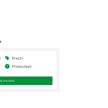
a
i
Prezzi
Promozioni
zia sessione