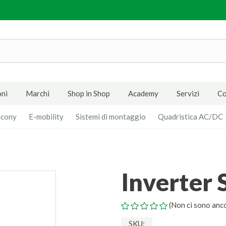
ni
Marchi
Shop in Shop
Academy
Servizi
Co
lcony
E-mobility
Sistemi di montaggio
Quadristica AC/DC
Inverter
(Non ci sono anc
SKU: