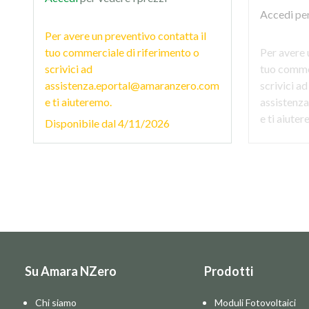
Accedi
per
Per avere un preventivo contatta il
tuo commerciale di riferimento o
Per avere 
scrivici ad
tuo commer
assistenza.eportal@amaranzero.com
scrivici ad
e ti aiuteremo.
assistenz
e ti aiute
Disponibile dal
4/11/2026
Su Amara NZero
Prodotti
Chi siamo
Moduli Fotovoltaici