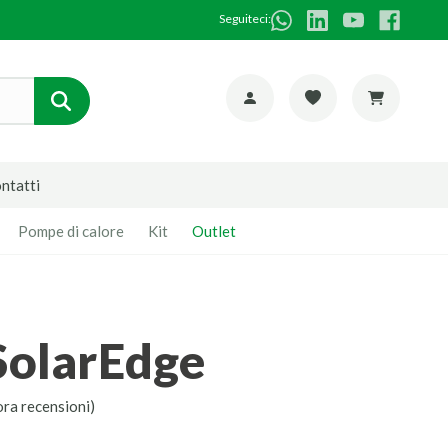
Seguiteci:
ntatti
Pompe di calore
Kit
Outlet
 SolarEdge
ora recensioni)