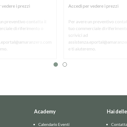
 vedere i prezzi
Accedi
per vedere i prezzi
un preventivo contatta il
Per avere un preventivo contat
ciale di riferimento o
tuo commerciale di riferiment
scrivici ad
a.eportal@amaranzero.com
assistenza.eportal@amaranze
remo.
e ti aiuteremo.
Academy
Hai dell
Calendario Eventi
Contatta