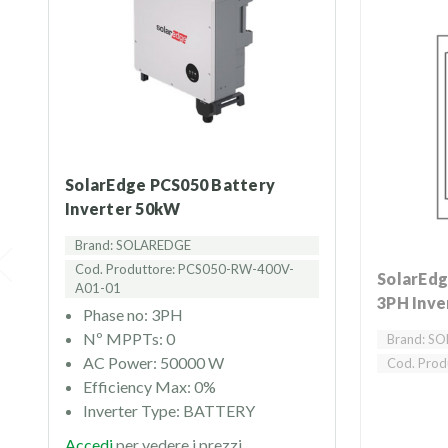
SolarEdge PCS050 Battery
Inverter 50kW
Brand: SOLAREDGE
Cod. Produttore: PCS050-RW-400V-
SolarEdge Garanzia a 20 anni
A01-01
3PH Inve
Phase no: 3PH
Nº MPPTs: 0
Brand: S
AC Power: 50000 W
Cod. Prod
Efficiency Max: 0%
Inverter Type: BATTERY
Accedi
per vedere i prezzi