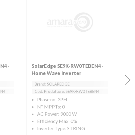
SolarEdge SE9K-RW0TEBEN4 -
Home Wave Inverter
SolarEdge Garanzia a 25 anni
Brand: SOLAREDGE
Sto
EN4
Cod. Produttore: SE9K-RW0TEBEN4
Phase no: 3PH
Br
Nº MPPTs: 0
Cod
AC Power: 9000 W
Efficiency Max: 0%
Inverter Type: STRING