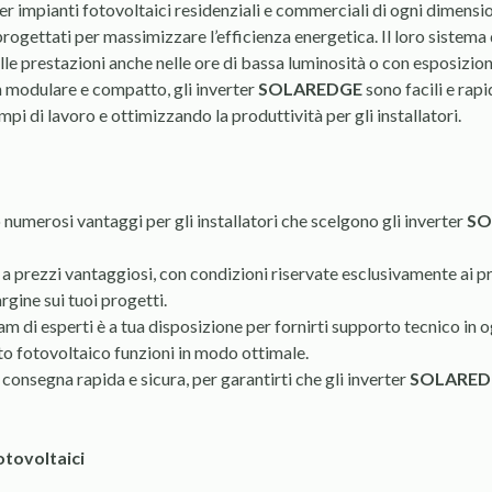
per impianti fotovoltaici residenziali e commerciali di ogni dimensi
rogettati per massimizzare l’efficienza energetica. Il loro sistema 
lle prestazioni anche nelle ore di bassa luminosità o con esposizione
gn modulare e compatto, gli inverter
SOLAREDGE
sono facili e rapi
empi di lavoro e ottimizzando la produttività per gli installatori.
umerosi vantaggi per gli installatori che scelgono gli inverter
SO
a prezzi vantaggiosi, con condizioni riservate esclusivamente ai p
rgine sui tuoi progetti.
eam di esperti è a tua disposizione per fornirti supporto tecnico in o
nto fotovoltaico funzioni in modo ottimale.
 consegna rapida e sicura, per garantirti che gli inverter
SOLARED
otovoltaici