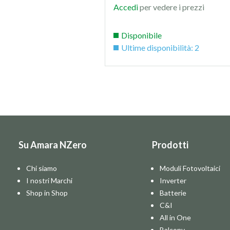
Accedi
per vedere i prezzi
Disponibile
Ultime disponibilità: 2
Su Amara NZero
Prodotti
Chi siamo
Moduli Fotovoltaici
I nostri Marchi
Inverter
Shop in Shop
Batterie
C&I
All in One
Balcony