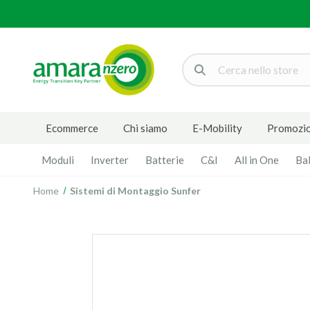
Cerca
Ecommerce
Chi siamo
E-Mobility
Promozio
Moduli
Inverter
Batterie
C&I
All in One
Ba
Home
Sistemi di Montaggio Sunfer