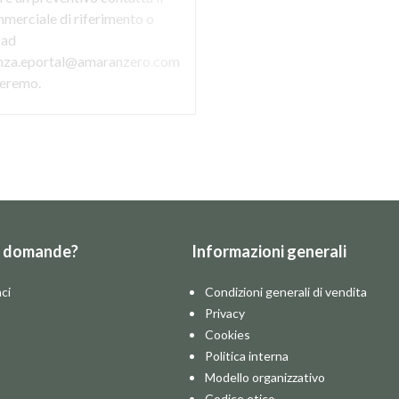
merciale di riferimento o
 ad
enza.eportal@amaranzero.com
uteremo.
e domande?
Informazioni generali
ci
Condizioni generali di vendita
Privacy
Cookies
Politica interna
Modello organizzativo
Codice etico