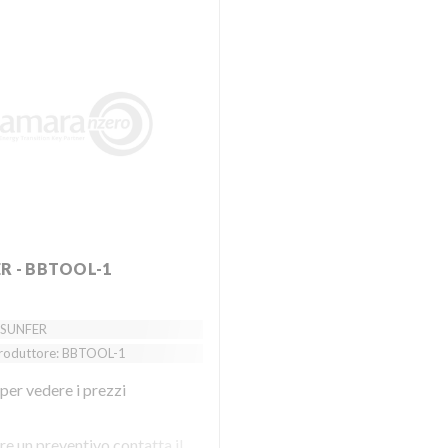
ER - BBTOOL-1
 SUNFER
roduttore: BBTOOL-1
per vedere i prezzi
re un preventivo contatta il