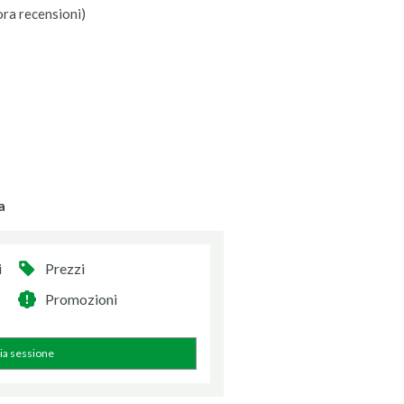
ora recensioni)
a
i
Prezzi
Promozioni
zia sessione