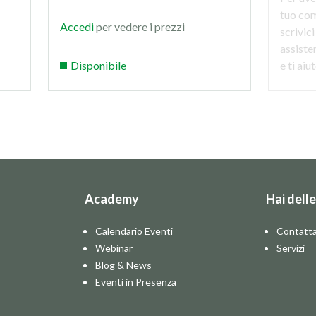
tuo com
Accedi
per vedere i prezzi
scrivici
assist
Disponibile
e ti ai
Academy
Hai dell
Calendario Eventi
Contatta
Webinar
Servizi
Blog & News
Eventi in Presenza