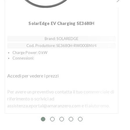
SolarEdge EV Charging SE3680H
Brand: SOLAREDGE
Cod. Produttore: SE3680H-RW000BNV4
Charge Power: 0 kW
Connessioni:
Accedi
per vedere i prezzi
Per avere un preventivo contatta il tuo commerciale di
P
riferimento o scrivici ad
r
assistenza.eportal@amaranzero.com e ti aiuteremo.