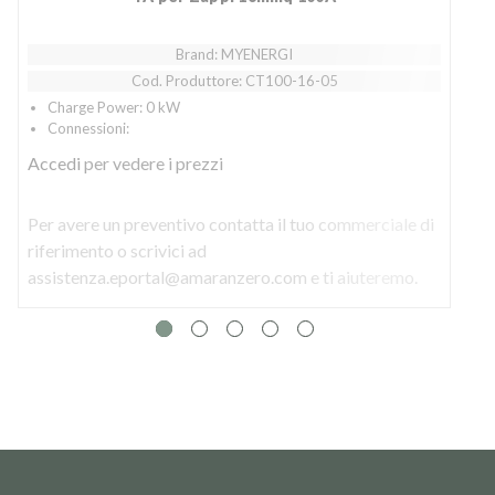
Brand: MYENERGI
Cod. Produttore: CT100-16-05
Charge Power: 0 kW
Connessioni:
Accedi
per vedere i prezzi
Per avere un preventivo contatta il tuo commerciale di
P
riferimento o scrivici ad
r
assistenza.eportal@amaranzero.com e ti aiuteremo.