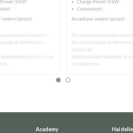
 Power: 0 kW
Charge Power: 0 kW
ioni:
Connessioni:
 vedere i prezzi
Accedi
per vedere i prezzi
un preventivo contatta il
Per avere un preventivo contat
ciale di riferimento o
tuo commerciale di riferiment
scrivici ad
a.eportal@amaranzero.com
assistenza.eportal@amaranze
remo.
e ti aiuteremo.
Academy
Hai dell