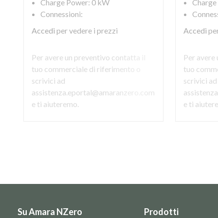
Charge Power: 0 kW
Charge
Connessioni:
Conness
Accedi
per vedere i prezzi
Accedi
per
Per avere un preventivo contatta il
Per avere 
tuo commerciale di riferimento o
tuo commer
scrivici ad
scrivici ad
assistenza.eportal@amaranzero.com
assistenz
e ti aiuteremo.
e ti aiute
Su Amara NZero
Prodotti