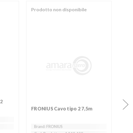
Prodotto non disponibile
Pro
 2
At
FRONIUS Cavo tipo 2 7,5m
Br
Brand: FRONIUS
Cod