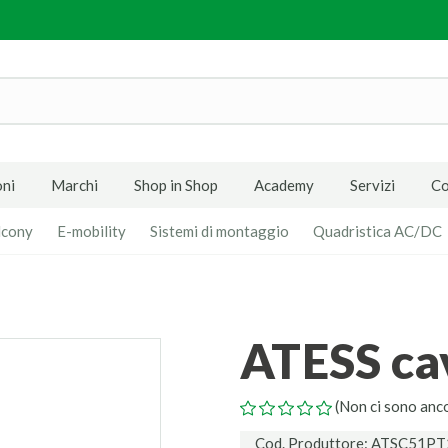
ni
Marchi
Shop in Shop
Academy
Servizi
Co
lcony
E-mobility
Sistemi di montaggio
Quadristica AC/DC
ATESS ca
(Non ci sono anc
Cod. Produttore: ATSC51P