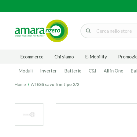
Cerca
Ecommerce
Chi siamo
E-Mobility
Promozio
Moduli
Inverter
Batterie
C&I
All in One
Ba
Home
ATESS cavo 5 m tipo 2/2