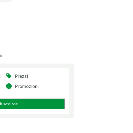
a
i
Prezzi
Promozioni
zia sessione