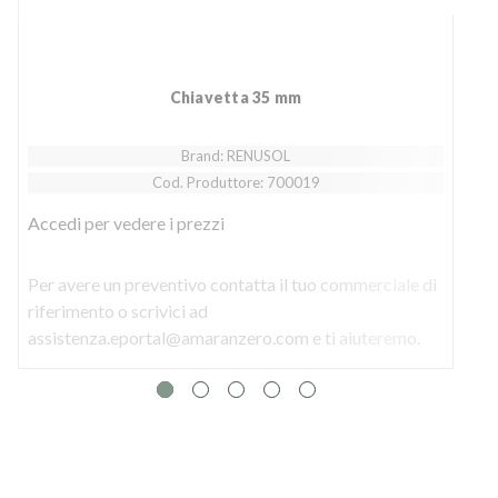
Chiavetta 35 mm
Brand: RENUSOL
Cod. Produttore: 700019
Accedi
per vedere i prezzi
Per avere un preventivo contatta il tuo commerciale di
riferimento o scrivici ad
assistenza.eportal@amaranzero.com e ti aiuteremo.