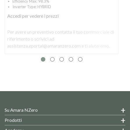
Efficiency Max: 98.3%
Inverter Type: HYBRID
Accedi
per vedere i prezzi
Per avere un preventivo contatta il tuo commerciale di
riferimento o scrivici ad
assistenza.eportal@amaranzero.com e ti aiuteremo.
Su Amara NZero
Prodotti