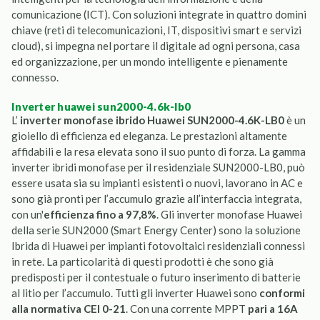
comunicazione (ICT). Con soluzioni integrate in quattro domini
chiave (reti di telecomunicazioni, IT, dispositivi smart e servizi
cloud), si impegna nel portare il digitale ad ogni persona, casa
ed organizzazione, per un mondo intelligente e pienamente
connesso.
inverter huawei sun2000-4.6k-lb0
L’
inverter monofase ibrido Huawei SUN2000-4.6K-LB0
è un
gioiello di efficienza ed eleganza. Le prestazioni altamente
affidabili e la resa elevata sono il suo punto di forza. La gamma
inverter ibridi monofase per il residenziale SUN2000-LB0, può
essere usata sia su impianti esistenti o nuovi, lavorano in AC e
sono già pronti per l’accumulo grazie all’interfaccia integrata,
con un'
efficienza fino a 97,8%
. Gli inverter monofase Huawei
della serie SUN2000 (Smart Energy Center) sono la soluzione
Ibrida di Huawei per impianti fotovoltaici residenziali connessi
in rete. La particolarità di questi prodotti è che sono già
predisposti per il contestuale o futuro inserimento di batterie
al litio per l’accumulo. Tutti gli inverter Huawei sono
conformi
alla normativa CEI 0-21
. Con una corrente MPPT
pari a 16A