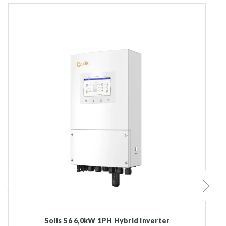
S
Solis S6 6,0kW 1PH Hybrid Inverter