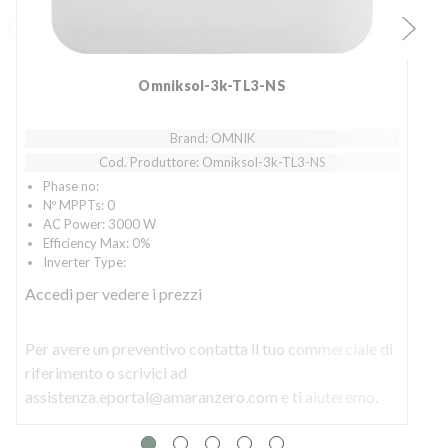
Omniksol-3k-TL3-NS
Brand: OMNIK
Cod. Produttore: Omniksol-3k-TL3-NS
Phase no:
Nº MPPTs: 0
AC Power: 3000 W
Efficiency Max: 0%
Inverter Type:
Accedi
per vedere i prezzi
Per avere un preventivo contatta il tuo commerciale di
P
riferimento o scrivici ad
r
assistenza.eportal@amaranzero.com e ti aiuteremo.