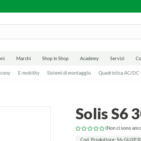
ni
Marchi
Shop in Shop
Academy
Servizi
Co
lcony
E-mobility
Sistemi di montaggio
Quadristica AC/DC
Solis S
(Non ci sono anc
Cod. Produttore: S6-GU3P