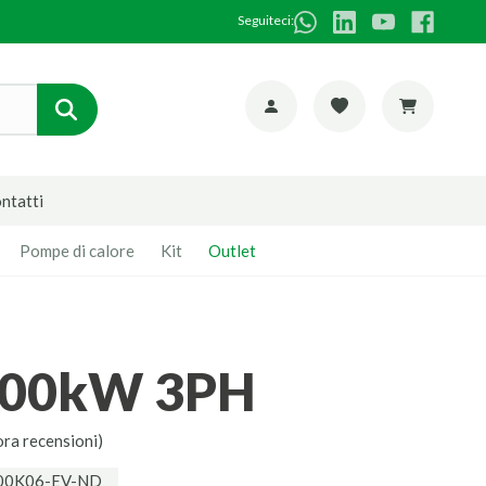
Seguiteci:
ntatti
Pompe di calore
Kit
Outlet
6 300kW 3PH
ora recensioni)
300K06-EV-ND