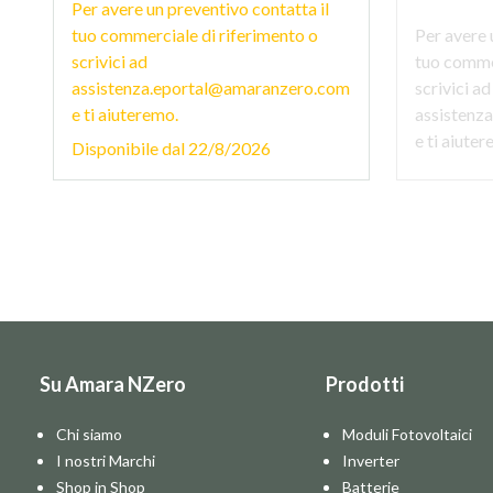
Per avere un preventivo contatta il
tuo commerciale di riferimento o
Per avere 
scrivici ad
tuo commer
assistenza.eportal@amaranzero.com
scrivici ad
e ti aiuteremo.
assistenz
e ti aiute
Disponibile dal
22/8/2026
Su Amara NZero
Prodotti
Chi siamo
Moduli Fotovoltaici
I nostri Marchi
Inverter
Shop in Shop
Batterie