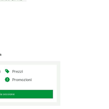
a
i
Prezzi
Promozioni
zia sessione