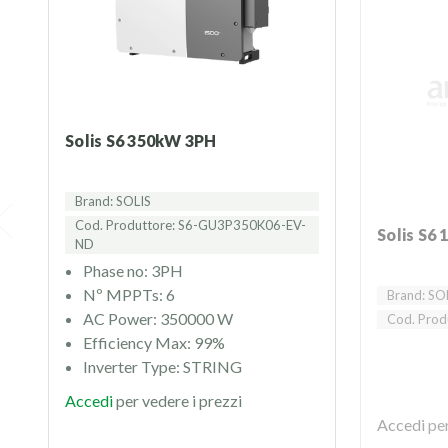
Solis S6 350kW 3PH
Brand: SOLIS
Cod. Produttore: S6-GU3P350K06-EV-
Solis S
ND
Phase no: 3PH
Nº MPPTs: 6
Brand: SO
AC Power: 350000 W
Cod. Prod
Efficiency Max: 99%
Inverter Type: STRING
Accedi
per vedere i prezzi
Accedi
per