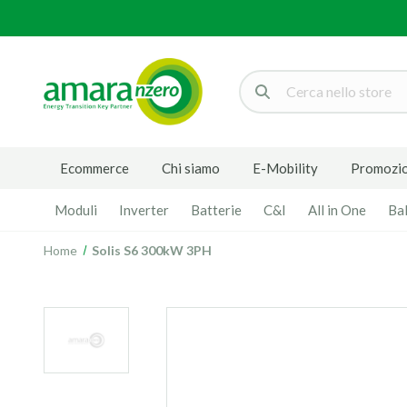
Cerca
Ecommerce
Chi siamo
E-Mobility
Promozio
Moduli
Inverter
Batterie
C&I
All in One
Ba
Home
Solis S6 300kW 3PH