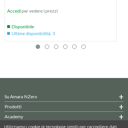
Accedi
per vedere i prezzi
Disponibile
Ultime disponibilità: 3
Su Amara NZero
Prodotti
Academy
Hai Delle Domande?
Utilizziamo i cookie (e tecnologie simili) per raccogliere dati