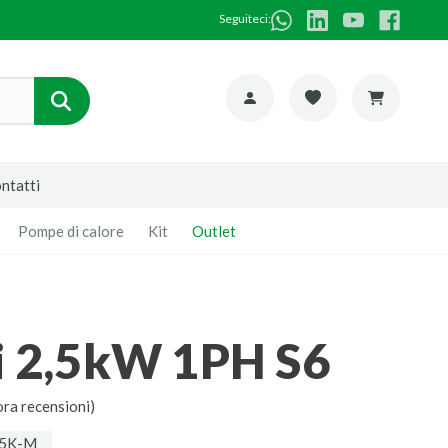
Seguiteci:
ntatti
Pompe di calore
Kit
Outlet
ni 2,5kW 1PH S6
ora recensioni)
.5K-M