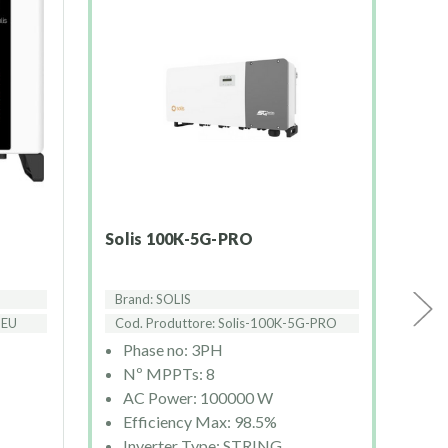
Solis 100K-5G-PRO
Solis Dual LAN and WIFI
Data
Brand: SOLIS
Bra
-EU
Cod. Produttore: Solis-100K-5G-PRO
Cod
Phase no: 3PH
P
Nº MPPTs: 8
N
AC Power: 100000 W
A
Efficiency Max: 98.5%
E
Inverter Type: STRING
I