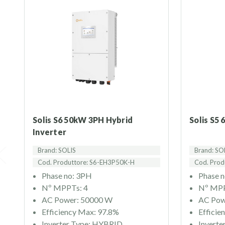
Solis S6 50kW 3PH Hybrid
Solis S5
Inverter
Brand: SOLIS
Brand: SO
Cod. Produttore: S6-EH3P50K-H
Cod. Prod
Phase no: 3PH
Phase 
Nº MPPTs: 4
Nº MPP
AC Power: 50000 W
AC Pow
Efficiency Max: 97.8%
Efficie
Inverter Type: HYBRID
Invert