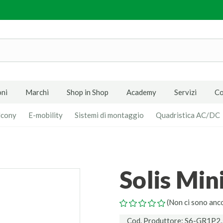
ni
Marchi
Shop in Shop
Academy
Servizi
Co
lcony
E-mobility
Sistemi di montaggio
Quadristica AC/DC
Solis Mi
(Non ci sono anc
Cod. Produttore: S6-GR1P2