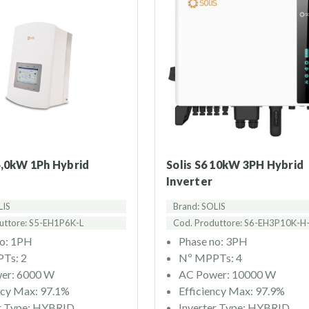
 6,0kW 1Ph Hybrid
Solis S6 10kW 3PH Hybrid
Inverter
LIS
Brand: SOLIS
uttore: S5-EH1P6K-L
Cod. Produttore: S6-EH3P10K-H
no: 1PH
Phase no: 3PH
Ts: 2
Nº MPPTs: 4
er: 6000 W
AC Power: 10000 W
ncy Max: 97.1%
Efficiency Max: 97.9%
er Type: HYBRID
Inverter Type: HYBRID