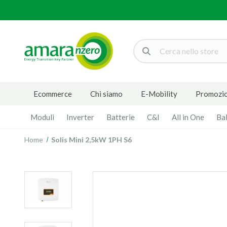
Cerca
Ecommerce
Chi siamo
E-Mobility
Promozio
Moduli
Inverter
Batterie
C&I
All in One
Ba
Home
Solis Mini 2,5kW 1PH S6