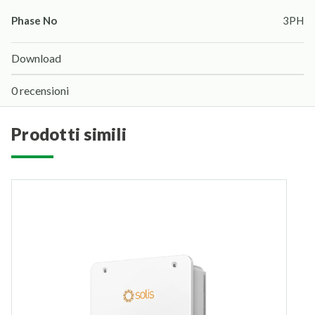
Phase No
3PH
Download
0 recensioni
prodotti simili
N