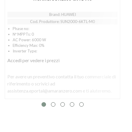
Brand: HUAWEI
Cod. Produttore: SUN2000-6KTL-M0
Phase no:
Nº MPPTs: 0
AC Power: 6000 W
Efficiency Max: 0%
Inverter Type:
Accedi
per vedere i prezzi
Per avere un preventivo contatta il tuo commerciale di
P
riferimento o scrivici ad
r
assistenza.eportal@amaranzero.com e ti aiuteremo.