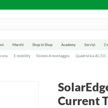
ni
Marchi
Shop in Shop
Academy
Servizi
Co
lcony
E-mobility
Sistemi di montaggio
Quadristica AC/DC
SolarEdge 70A Split-Core
Current 