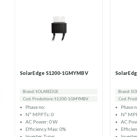
SolarEdge S1200-1GMYMBV
SolarE
Brand: SOLAREDGE
Brand: S
Cod. Produttore: S1200-1GMYMBV
Cod. Pro
Phase no:
Phase n
Nº MPPTs: 0
Nº MPP
AC Power: 0 W
AC Pow
Efficiency Max: 0%
Efficie
Inverter Type:
Inverte