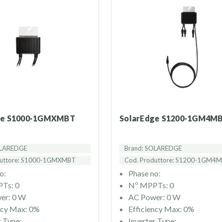
dge S1000-1GMXMBT
SolarEdge S1200-1GM4M
OLAREDGE
Brand: SOLAREDGE
duttore: S1000-1GMXMBT
Cod. Produttore: S1200-1GM4
o:
Phase no:
Ts: 0
Nº MPPTs: 0
er: 0 W
AC Power: 0 W
ncy Max: 0%
Efficiency Max: 0%
r Type:
Inverter Type: