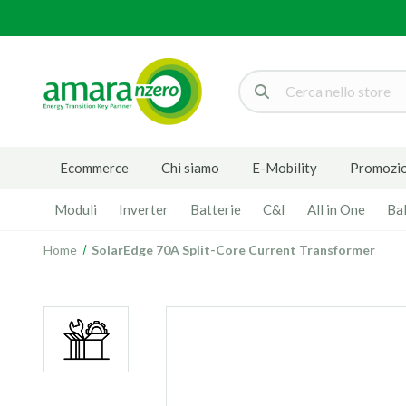
Cerca
Ecommerce
Chi siamo
E-Mobility
Promozio
Moduli
Inverter
Batterie
C&I
All in One
Ba
Home
SolarEdge 70A Split-Core Current Transformer