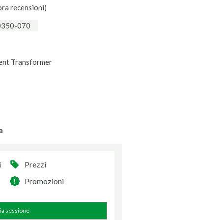
ora recensioni)
-0350-070
ent Transformer
a
i
Prezzi
Promozioni
zia sessione