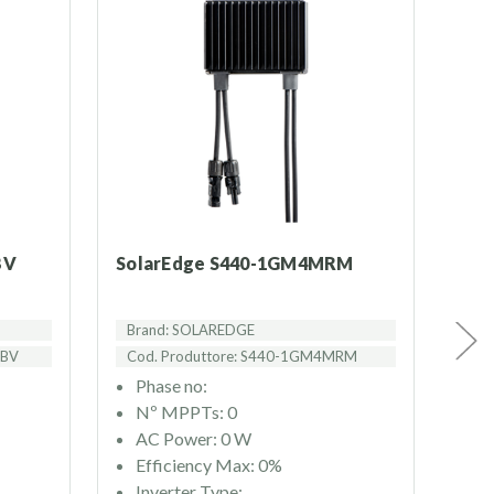
BV
SolarEdge S440-1GM4MRM
SolarEdge Kit Antenna per
WiF
Brand: SOLAREDGE
Br
MBV
Cod. Produttore: S440-1GM4MRM
Cod
Phase no:
P
Nº MPPTs: 0
N
AC Power: 0 W
A
Efficiency Max: 0%
E
Inverter Type:
I