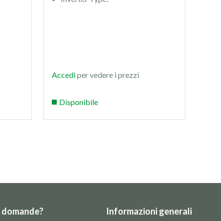
Accedi
per vedere i prezzi
Acc
Disponibile
Di
e domande?
Informazioni generali