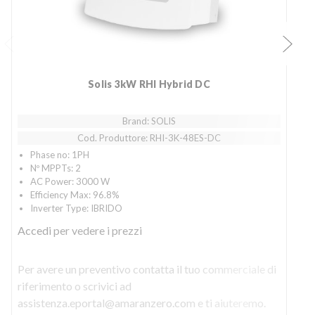
Solis 3kW RHI Hybrid DC
Brand: SOLIS
Cod. Produttore: RHI-3K-48ES-DC
Phase no: 1PH
Nº MPPTs: 2
AC Power: 3000 W
Efficiency Max: 96.8%
Inverter Type: IBRIDO
Accedi
per vedere i prezzi
Per avere un preventivo contatta il tuo commerciale di
P
riferimento o scrivici ad
r
assistenza.eportal@amaranzero.com e ti aiuteremo.