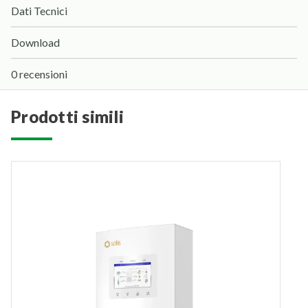
Dati Tecnici
Download
0 recensioni
prodotti simili
S