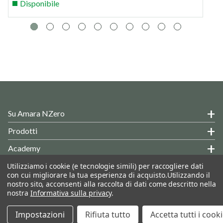
Disponibile
Su Amara NZero
Prodotti
Academy
Hai Delle Domande?
Utilizziamo i cookie (e tecnologie simili) per raccogliere dati
con cui migliorare la tua esperienza di acquisto.
Utilizzando il
Informazioni Generali
nostro sito, acconsenti alla raccolta di dati come descritto nella
nostra
Informativa sulla privacy
.
© 2026 AMARA NET ZERO SRL - B2B Store
Seguiteci:
Impostazioni
Rifiuta tutto
Accetta tutti i cook