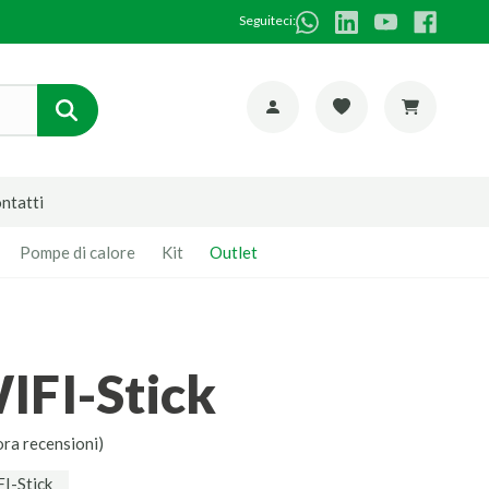
Seguiteci:
ntatti
Pompe di calore
Kit
Outlet
WIFI-Stick
ora recensioni)
I-Stick