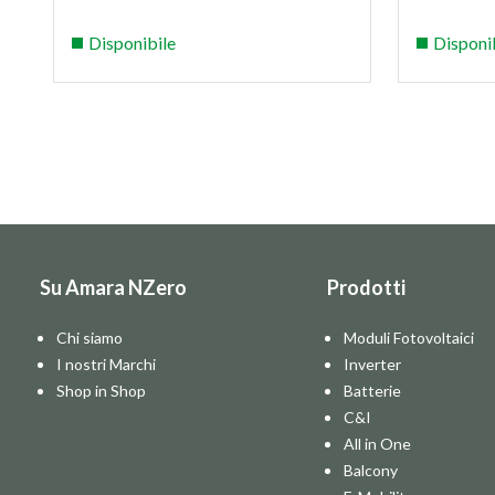
Disponibile
Disponi
Su Amara NZero
Prodotti
Chi siamo
Moduli Fotovoltaici
I nostri Marchi
Inverter
Shop in Shop
Batterie
C&I
All in One
Balcony