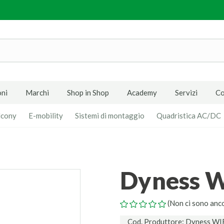
ni
Marchi
Shop in Shop
Academy
Servizi
Co
lcony
E-mobility
Sistemi di montaggio
Quadristica AC/DC
Dyness 
(Non ci sono anc
Cod. Produttore: Dyness WIF