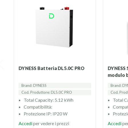
DYNESS Batteria DL5.0C PRO
DYNESS STACK100 5kWh
modulo b
Brand: DYNESS
Brand: DY
Cod. Produttore: DL5.0C PRO
Cod. Prod
Total Capacity: 5.12 kWh
Total C
Compatibilità:
Compati
Protezione IP: IP20 W
Protezi
Accedi
per vedere i prezzi
Accedi
per