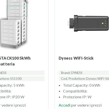
Dyness WIFI-Stick
atteria
NESS
Brand: DYNESS
uttore: S51100
Cod. Produttore: Dyness WIFI-St
apacity: 5 kWh
Total Capacity: 0 kWh
bilità:
Compatibilità:
one IP: IP20 W
Protezione IP: W
 vedere i prezzi
Accedi
per vedere i prezzi