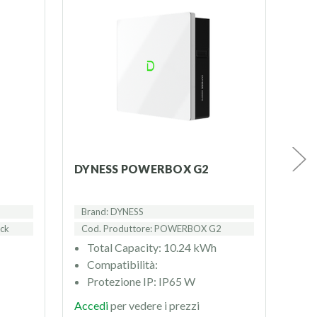
DYNESS POWERBOX G2
DY
Brand: DYNESS
Bra
ick
Cod. Produttore: POWERBOX G2
Cod
Total Capacity: 10.24 kWh
T
Compatibilità:
C
Protezione IP: IP65 W
P
Accedi
per vedere i prezzi
Acc