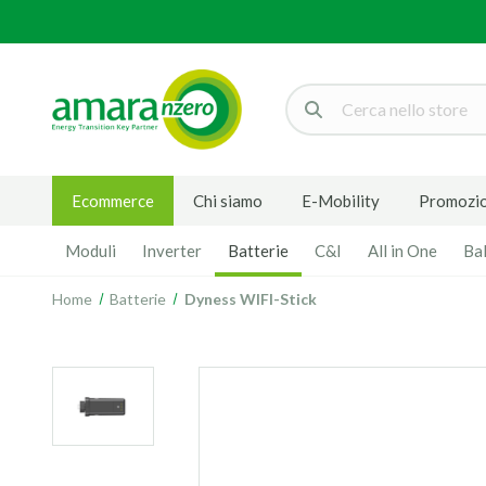
Cerca
Ecommerce
Chi siamo
E-Mobility
Promozio
Moduli
Inverter
Batterie
C&I
All in One
Ba
Home
Batterie
Dyness WIFI-Stick