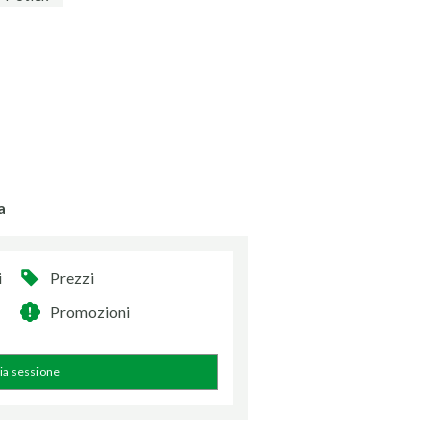
a
i
Prezzi
Promozioni
zia sessione