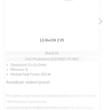
LG NeON 2 V5
Brand: LG
Cod. Produttore: LG355N1C-V5.AW2
Dimensioni: 0 x 0 x 0 mm
Efficienza: %
Module Peak Power: 355 W
Accedi
per vedere i prezzi
Per avere un preventivo contatta il tuo commerciale di
P
riferimento o scrivici ad
r
assistenza.eportal@amaranzero.com e ti aiuteremo.