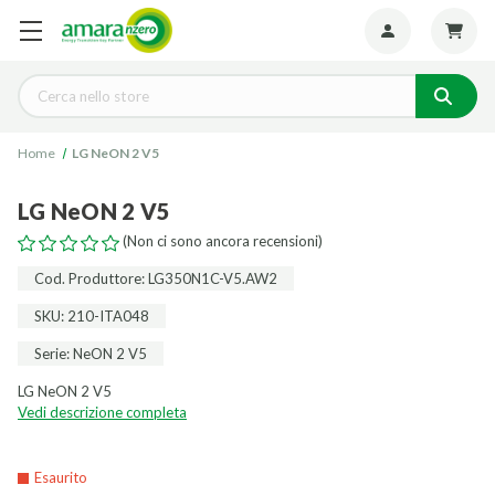
Seguiteci:
Cerca
Home
LG NeON 2 V5
LG NeON 2 V5
(Non ci sono ancora recensioni)
Cod. Produttore: LG350N1C-V5.AW2
SKU: 210-ITA048
Serie: NeON 2 V5
LG NeON 2 V5
Vedi descrizione completa
Esaurito