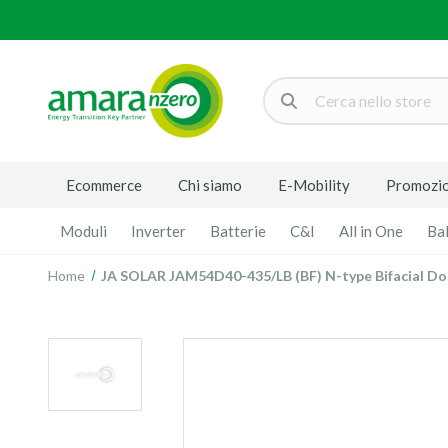
Cerca
Ecommerce
Chi siamo
E-Mobility
Promozio
Moduli
Inverter
Batterie
C&I
All in One
Ba
Home
JA SOLAR JAM54D40-435/LB (BF) N-type Bifacial Do