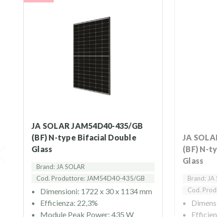
JA SOLAR JAM54D40-435/GB
(BF) N-type Bifacial Double
JA SOLAR JAM54D40-440/LB
Glass
(BF) N-t
Glass
Brand: JA SOLAR
Cod. Produttore: JAM54D40-435/GB
Brand: JA
Cod. Pro
Dimensioni: 1722 x 30 x 1134 mm
Efficienza: 22,3%
Dimensi
Module Peak Power: 435 W
Efficie