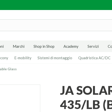
ni
Marchi
Shop in Shop
Academy
Servizi
Co
lcony
E-mobility
Sistemi di montaggio
Quadristica AC/DC
uble Glass
JA SOLAR JAM54D40-
435/LB (B