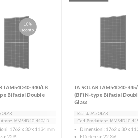
JA SOLAR JAM54D40-445/LB
ype Bifacial Double
(BF) N-type Bifacial Doub
Glass
 SOLAR
Brand: JA SOLAR
duttore: JAM54D40-440/LB
Cod. Produttore: JAM54D40-44
oni: 1762 x 30 x 1134 mm
Dimensioni: 1762 x 30 x 1
nza: 22%
Efficienza: 22,3%