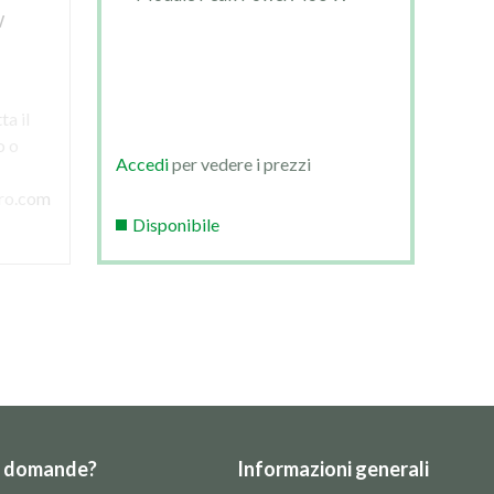
W
M
Acc
ta il
Per 
o o
tuo 
Accedi
per vedere i prezzi
scri
ro.com
assi
Disponibile
e ti
e domande?
Informazioni generali