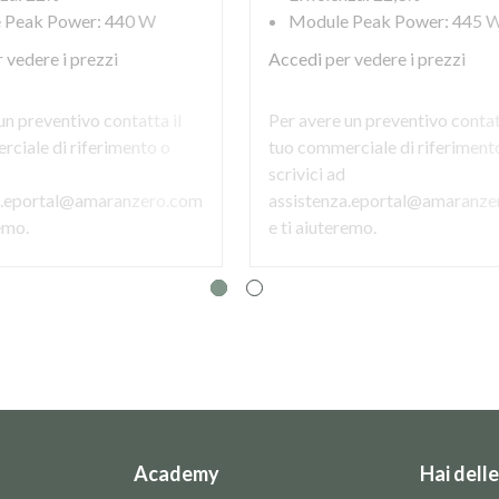
 Peak Power: 440 W
Module Peak Power: 445 
 vedere i prezzi
Accedi
per vedere i prezzi
un preventivo contatta il
Per avere un preventivo contat
ciale di riferimento o
tuo commerciale di riferiment
scrivici ad
a.eportal@amaranzero.com
assistenza.eportal@amaranze
remo.
e ti aiuteremo.
Academy
Hai dell