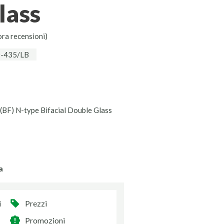
lass
ora recensioni)
0-435/LB
F) N-type Bifacial Double Glass
a
i
Prezzi
Promozioni