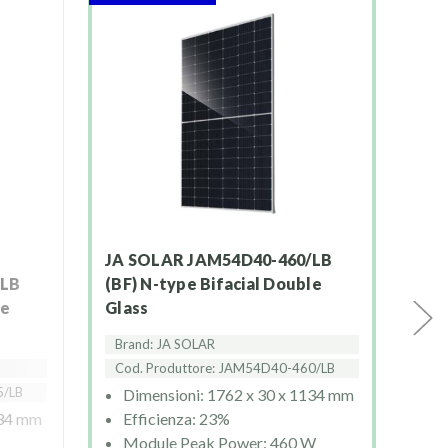
JA SOLAR JAM54D40-460/LB
(BF) N-type Bifacial Double
JA SOLAR JAM54D40-455/LB
le
Glass
(BF
Gla
Brand: JA SOLAR
Cod. Produttore: JAM54D40-460/LB
Bra
5/LB
Cod
Dimensioni: 1762 x 30 x 1134 mm
134 mm
Efficienza: 23%
D
Module Peak Power: 460 W
E