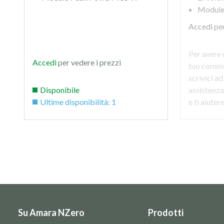
Module
Accedi
per
Per avere 
Accedi
per vedere i prezzi
tuo commer
scrivici ad
Disponibile
assistenz
Ultime disponibilità: 1
e ti aiute
Su Amara NZero
Prodotti