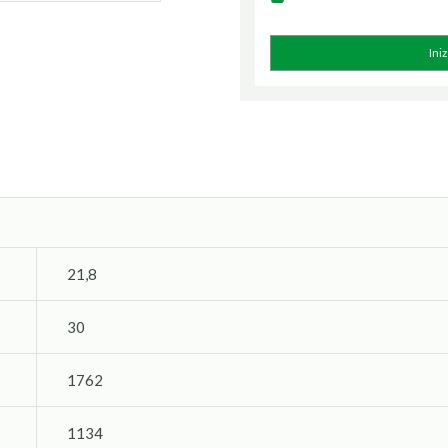
Ini
21,8
30
1762
1134