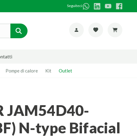
Seguiteci:
ntatti
Pompe di calore
Kit
Outlet
F) N-type Bifacial