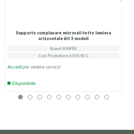
Supporto complanare microrail tetto lamiera
Supporto inclinato aperto tetti pia
orizzontale kit 3 moduli
Brand: SUNFER
Cod. Produttore: 61H3-BI-C
Accedi
per vedere i prezzi
Disponibile