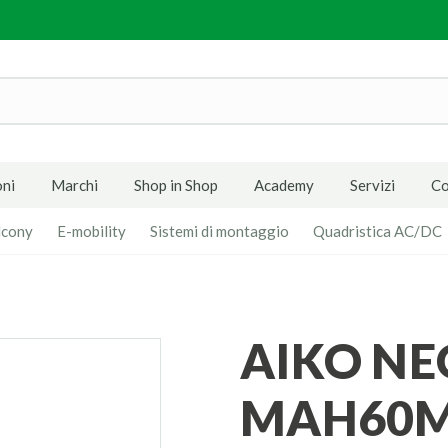
ni
Marchi
Shop in Shop
Academy
Servizi
Co
lcony
E-mobility
Sistemi di montaggio
Quadristica AC/DC
AIKO NEOSTAR 2S A510-
MAH60Mb 