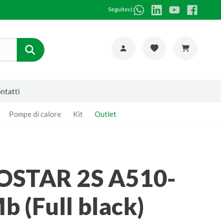
Seguiteci:
ntatti
Pompe di calore
Kit
Outlet
(Full black)