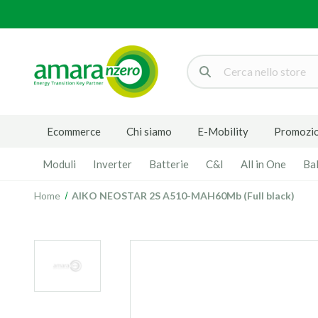
Cerca
Ecommerce
Chi siamo
E-Mobility
Promozio
Moduli
Inverter
Batterie
C&I
All in One
Ba
Home
AIKO NEOSTAR 2S A510-MAH60Mb (Full black)