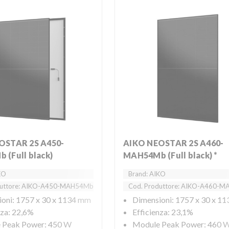
AIKO NEOSTAR 2S A460-
(Full black)
MAH54Mb (Full black) *
KO
Brand: AIKO
duttore: AIKO-A450-MAH54Mb
Cod. Produttore: AIKO-A460-
oni: 1757 x 30 x 1134 mm
Dimensioni: 1757 x 30 x 1
nza: 22,6%
Efficienza: 23,1%
 Peak Power: 450 W
Module Peak Power: 460 