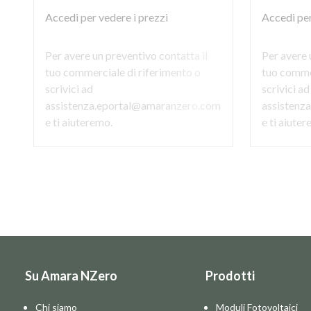
Accedi
per vedere i prezzi
Accedi
per
Per avere un preventivo contatta il
Per avere 
tuo commerciale di riferimento o
tuo commer
scrivici ad
scrivici ad
assistenza.eportal@amaranzero.com
assistenz
e ti aiuteremo.
e ti aiute
Su Amara NZero
Prodotti
Chi siamo
Moduli Fotovoltaici