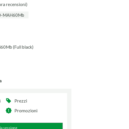
ora recensioni)
510-MAH60Mb
Mb (Full black)
a
i
Prezzi
Promozioni
zia sessione