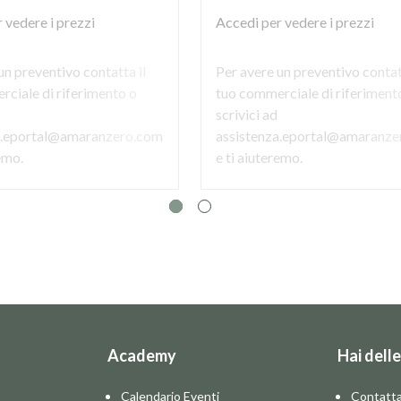
 vedere i prezzi
Accedi
per vedere i prezzi
un preventivo contatta il
Per avere un preventivo contat
ciale di riferimento o
tuo commerciale di riferiment
scrivici ad
a.eportal@amaranzero.com
assistenza.eportal@amaranze
remo.
e ti aiuteremo.
Academy
Hai dell
Calendario Eventi
Contatta