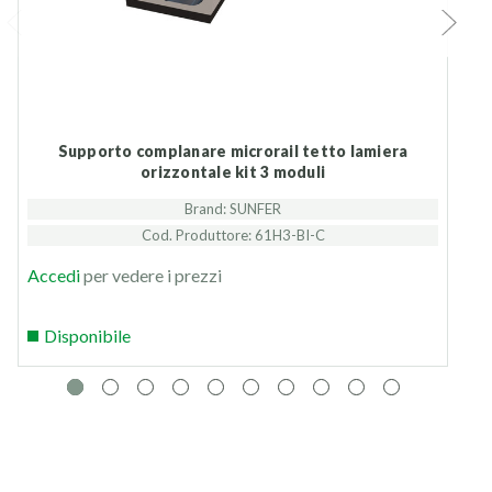
Supporto complanare microrail tetto lamiera
Supporto inclinato aperto tetti pia
orizzontale kit 3 moduli
Brand: SUNFER
Cod. Produttore: 61H3-BI-C
Accedi
per vedere i prezzi
Disponibile