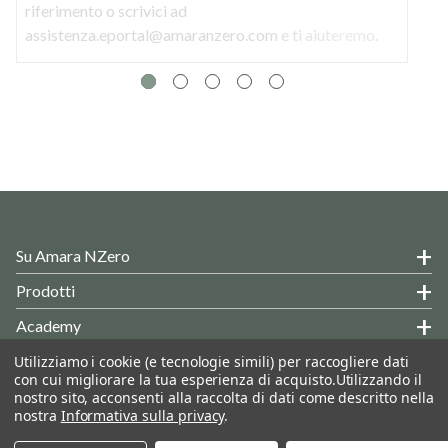
riferimento o scrivici ad
r
assistenza.eportal@amaranzero.com e ti aiuteremo.
Su Amara NZero
Prodotti
Academy
Hai Delle Domande?
Utilizziamo i cookie (e tecnologie simili) per raccogliere dati
con cui migliorare la tua esperienza di acquisto.
Utilizzando il
Informazioni Generali
nostro sito, acconsenti alla raccolta di dati come descritto nella
nostra
Informativa sulla privacy
.