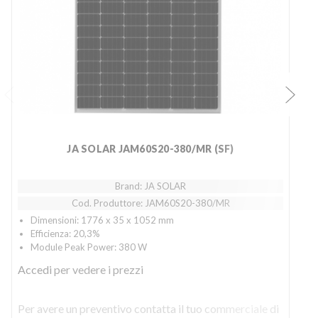
JA SOLAR JAM60S20-380/MR (SF)
Brand: JA SOLAR
Cod. Produttore: JAM60S20-380/MR
Dimensioni: 1776 x 35 x 1052 mm
Efficienza: 20,3%
Module Peak Power: 380 W
Accedi
per vedere i prezzi
Per avere un preventivo contatta il tuo commerciale di
P