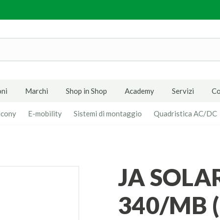
ni
Marchi
Shop in Shop
Academy
Servizi
Co
lcony
E-mobility
Sistemi di montaggio
Quadristica AC/DC
JA SOLAR JAM60D10-
340/MB (