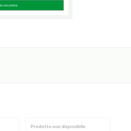
zia sessione
Prodotto non disponibile
Pro