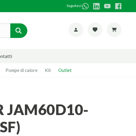
Seguiteci:
ntatti
Pompe di calore
Kit
Outlet
SF)