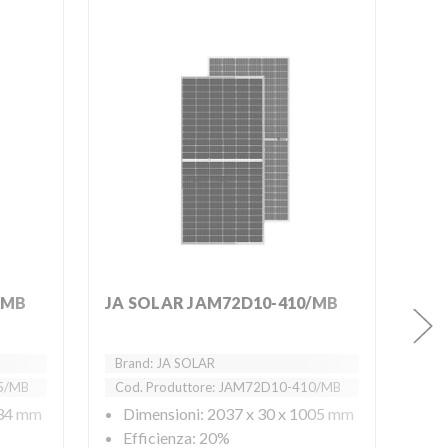
/MB
JA SOLAR JAM72D10-410/MB
JA
Brand: JA SOLAR
Bra
75/MB
Cod. Produttore: JAM72D10-410/MB
Co
134 mm
Dimensioni: 2037 x 30 x 1005 mm
D
Efficienza: 20%
E