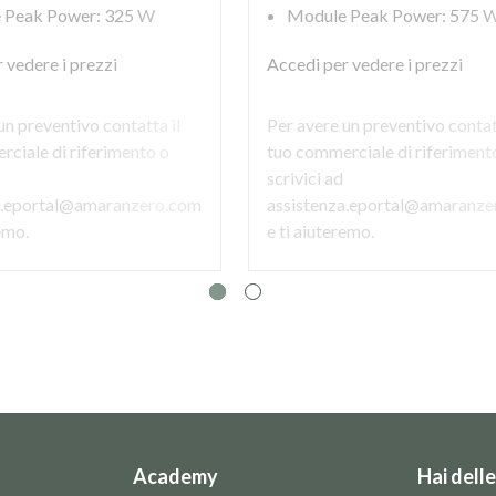
 Peak Power: 325 W
Module Peak Power: 575 
 vedere i prezzi
Accedi
per vedere i prezzi
un preventivo contatta il
Per avere un preventivo contat
ciale di riferimento o
tuo commerciale di riferiment
scrivici ad
a.eportal@amaranzero.com
assistenza.eportal@amaranze
remo.
e ti aiuteremo.
Academy
Hai dell