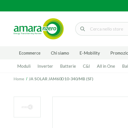
Cerca
Ecommerce
Chi siamo
E-Mobility
Promozio
Moduli
Inverter
Batterie
C&I
All in One
Ba
Home
JA SOLAR JAM60D10-340/MB (SF)