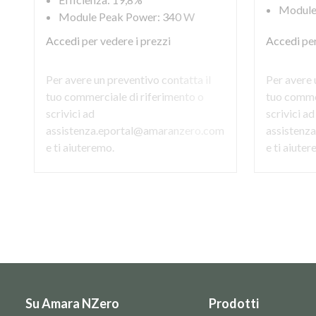
Module
Module Peak Power: 340 W
Accedi
per vedere i prezzi
Accedi
per
Per avere un preventivo contatta il
Per avere 
tuo commerciale di riferimento o
tuo commer
scrivici ad
scrivici ad
assistenza.eportal@amaranzero.com
assistenz
e ti aiuteremo.
e ti aiute
Su Amara NZero
Prodotti