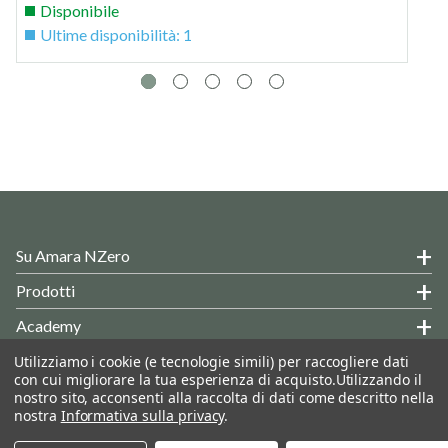
Disponibile
r
Ultime disponibilità: 1
Su Amara NZero
Prodotti
Academy
Hai Delle Domande?
Utilizziamo i cookie (e tecnologie simili) per raccogliere dati
con cui migliorare la tua esperienza di acquisto.
Utilizzando il
Informazioni Generali
nostro sito, acconsenti alla raccolta di dati come descritto nella
nostra
Informativa sulla privacy
.