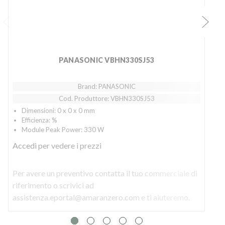
PANASONIC VBHN330SJ53
Brand: PANASONIC
Cod. Produttore: VBHN330SJ53
Dimensioni: 0 x 0 x 0 mm
Efficienza: %
Module Peak Power: 330 W
Accedi
per vedere i prezzi
Per avere un preventivo contatta il tuo commerciale di
P
riferimento o scrivici ad
r
assistenza.eportal@amaranzero.com e ti aiuteremo.