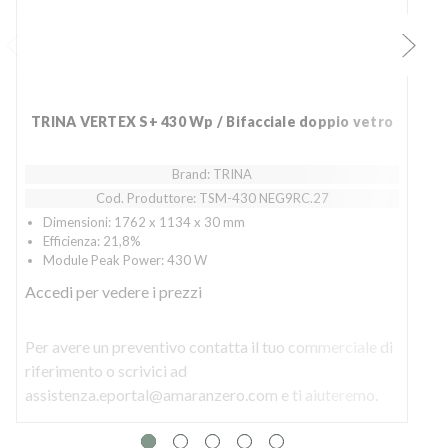
TRINA VERTEX S+ 430 Wp / Bifacciale doppio vetro
Brand: TRINA
Cod. Produttore: TSM-430 NEG9RC.27
Dimensioni: 1762 x 1134 x 30 mm
Efficienza: 21,8%
Module Peak Power: 430 W
Accedi
per vedere i prezzi
Per avere un preventivo contatta il tuo commerciale di
P
riferimento o scrivici ad
r
assistenza.eportal@amaranzero.com e ti aiuteremo.