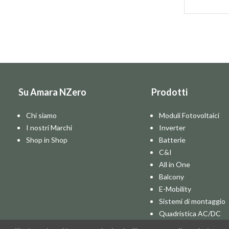
Su Amara NZero
Prodotti
Chi siamo
Moduli Fotovoltaici
I nostri Marchi
Inverter
Shop in Shop
Batterie
C&I
All in One
Balcony
E-Mobility
Sistemi di montaggio
Quadristica AC/DC
Pompe di Calore