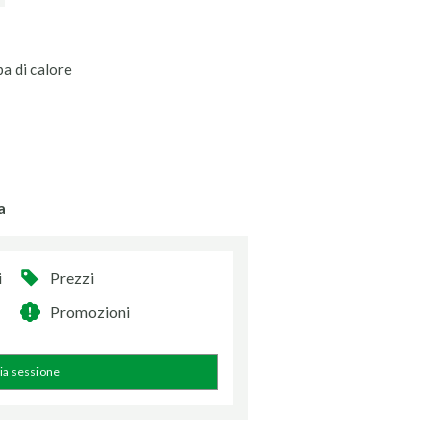
a di calore
a
i
Prezzi
Promozioni
zia sessione