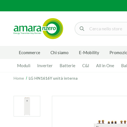
Cerca
Ecommerce
Chi siamo
E-Mobility
Promozio
Moduli
Inverter
Batterie
C&I
All in One
Ba
Home
LG HN1616Y unità interna