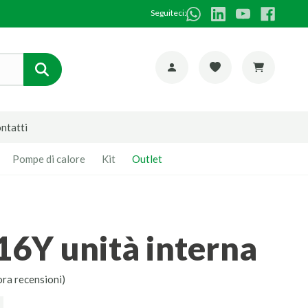
Seguiteci:
ntatti
Pompe di calore
Kit
Outlet
16Y unità interna
ora recensioni)