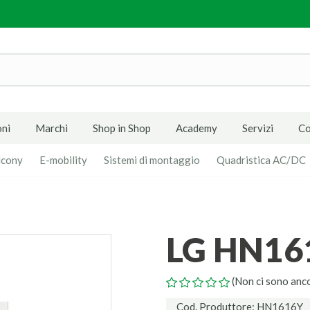
ni
Marchi
Shop in Shop
Academy
Servizi
Co
lcony
E-mobility
Sistemi di montaggio
Quadristica AC/DC
LG HN16
(Non ci sono anc
Cod. Produttore: HN1616Y