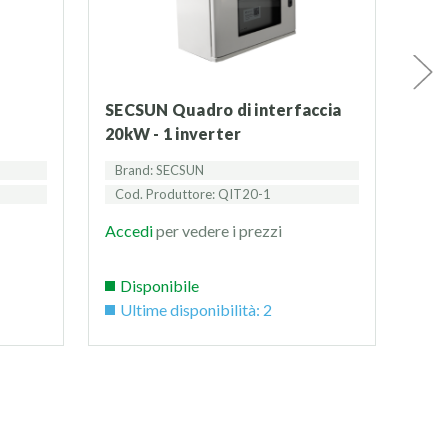
SECSUN Quadro di interfaccia
SECSUN Quadro di interfaccia
20kW - 1 inverter
sli
Brand: SECSUN
Bra
Cod. Produttore: QIT20-1
Cod
Accedi
per vedere i prezzi
Acc
Disponibile
Di
Ultime disponibilità: 2
Ul