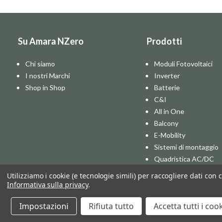
Su Amara NZero
Prodotti
Chi siamo
Moduli Fotovoltaici
I nostri Marchi
Inverter
Shop in Shop
Batterie
C&I
All in One
Balcony
E-Mobility
Sistemi di montaggio
Quadristica AC/DC
Pompe di Calore
Utilizziamo i cookie (e tecnologie simili) per raccogliere dati con 
Informativa sulla privacy
.
© 2026 AMARA NET ZERO SRL - B2B Store
Impostazioni
Rifiuta tutto
Accetta tutti i coo