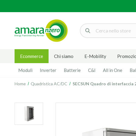
Cerca
Ecommerce
Chi siamo
E-Mobility
Promozio
Moduli
Inverter
Batterie
C&I
All in One
Ba
Home
Quadristica AC/DC
SECSUN Quadro di interfaccia 2