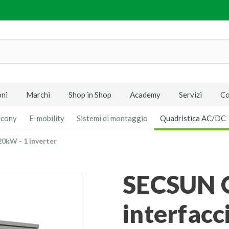
ni
Marchi
Shop in Shop
Academy
Servizi
Co
lcony
E-mobility
Sistemi di montaggio
Quadristica AC/DC
0kW - 1 inverter
SECSUN Quadro di
interfacc