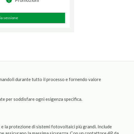
zia sessione
gnandoli durante tutto il processo e fornendo valore
sate per soddisfare ogni esigenza specifica.
e la protezione di sistemi fotovoltaici più grandi. Include
 che assicurano la massima sicurezza. Con un contattore 4P da