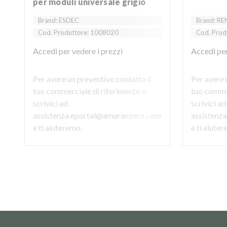
per moduli universale grigio
Brand: ESDEC
Brand: R
Cod. Produttore: 1008020
Cod. Prod
Accedi
per vedere i prezzi
Accedi
per
Per avere un preventivo contatta il
Per avere 
tuo commerciale di riferimento o
tuo commer
scrivici ad
scrivici ad
assistenza.eportal@amaranzero.com
assistenz
e ti aiuteremo.
e ti aiute