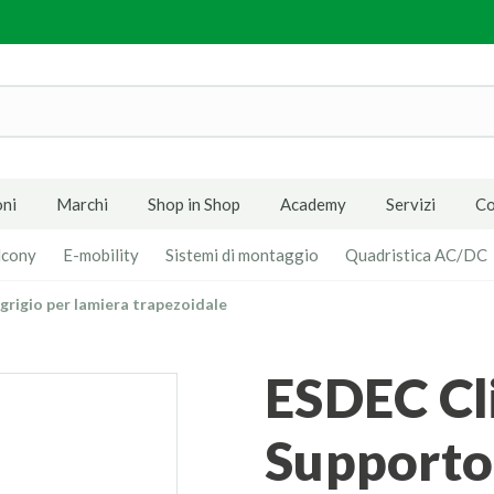
ni
Marchi
Shop in Shop
Academy
Servizi
Co
lcony
E-mobility
Sistemi di montaggio
Quadristica AC/DC
rigio per lamiera trapezoidale
ESDEC ClickFit EVO -
Supporto