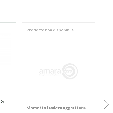
Prodotto non disponibile
Pro
d2+
Morsetto lamiera aggraffata
M