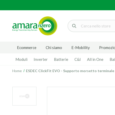
Cerca
Ecommerce
Chi siamo
E-Mobility
Promozio
Moduli
Inverter
Batterie
C&I
All in One
Ba
Home
ESDEC ClickFit EVO - Supporto morsetto terminale g