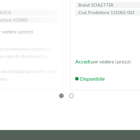
Brand: SCHLETTER
ENUSOL
Cod. Produttore: 131002-001
uttore: 420081
 vedere i prezzi
un preventivo contatta il
ciale di riferimento o
Accedi
per vedere i prezzi
a.eportal@amaranzero.com
remo.
Disponibile