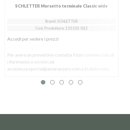
SCHLETTER Morsetto terminale Classic wide
Brand: SCHLETTER
Cod. Produttore: 131101-022
Accedi
per vedere i prezzi
Per avere un preventivo contatta il tuo commerciale di
P
riferimento o scrivici ad
r
assistenza.eportal@amaranzero.com e ti aiuteremo.