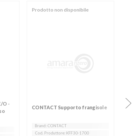
Prodotto non disponibile
Pro
CONTACT Supporto frangisole
CONTACT SPIDER LIGHT - Kit
so
sup
Brand: CONTACT
Br
Cod. Produttore: KFF30-1700
Cod