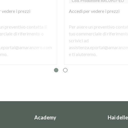
Cod. Produttore: KRC0907-EO
 vedere i prezzi
Accedi
per vedere i prezzi
un preventivo contatta il
Per avere un preventivo contat
ciale di riferimento o
tuo commerciale di riferiment
scrivici ad
a.eportal@amaranzero.com
assistenza.eportal@amaranze
remo.
e ti aiuteremo.
Academy
Hai dell