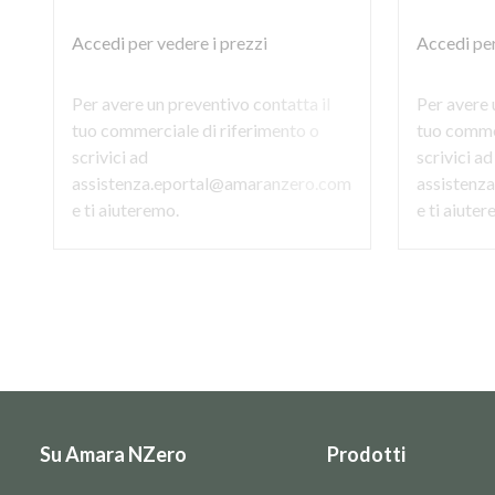
Accedi
per vedere i prezzi
Accedi
per
Per avere un preventivo contatta il
Per avere 
tuo commerciale di riferimento o
tuo commer
scrivici ad
scrivici ad
assistenza.eportal@amaranzero.com
assistenz
e ti aiuteremo.
e ti aiute
Su Amara NZero
Prodotti