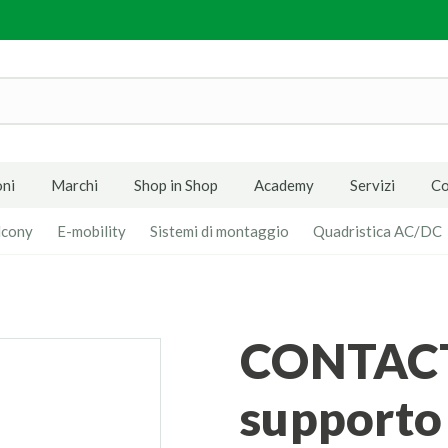
ni
Marchi
Shop in Shop
Academy
Servizi
Co
lcony
E-mobility
Sistemi di montaggio
Quadristica AC/DC
CONTACT TILT LL - Kit
supporto