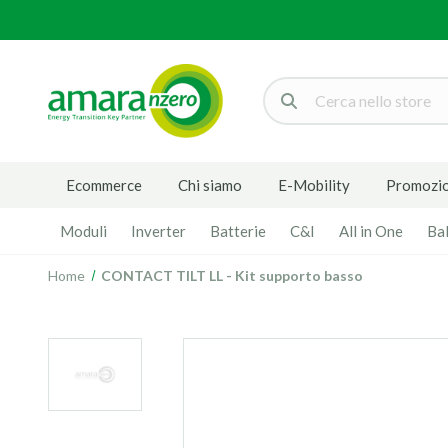
Cerca
Ecommerce
Chi siamo
E-Mobility
Promozio
Moduli
Inverter
Batterie
C&I
All in One
Ba
Home
CONTACT TILT LL - Kit supporto basso