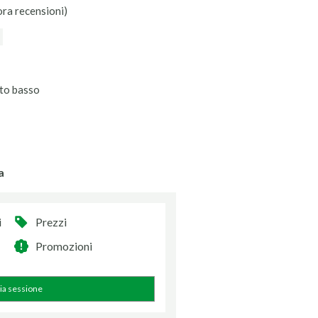
ora recensioni)
to basso
a
i
Prezzi
Promozioni
zia sessione