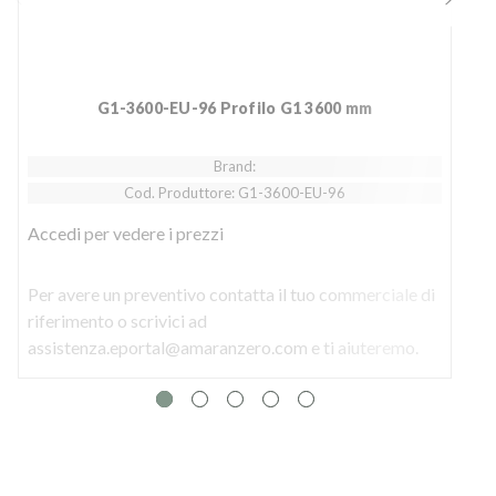
G1-3600-EU-96 Profilo G1 3600 mm
Brand:
Cod. Produttore: G1-3600-EU-96
Accedi
per vedere i prezzi
Per avere un preventivo contatta il tuo commerciale di
P
riferimento o scrivici ad
r
assistenza.eportal@amaranzero.com e ti aiuteremo.