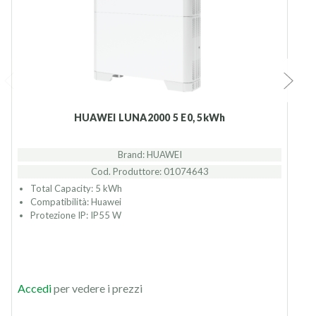
HUAWEI LUNA2000 5 E0, 5kWh
Brand: HUAWEI
Cod. Produttore: 01074643
Total Capacity: 5 kWh
Compatibilità: Huawei
Protezione IP: IP55 W
P
Accedi
per vedere i prezzi
r