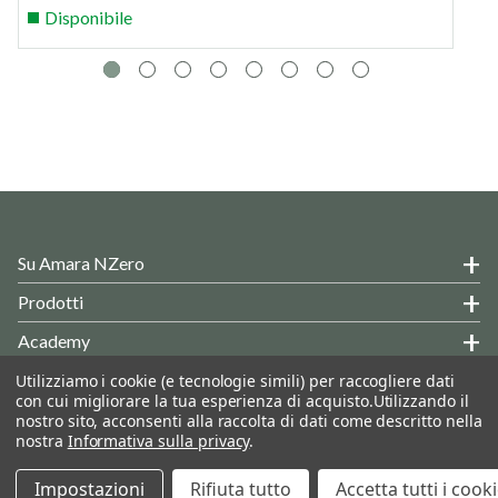
Disponibile
Su Amara NZero
Prodotti
Academy
Hai Delle Domande?
Utilizziamo i cookie (e tecnologie simili) per raccogliere dati
con cui migliorare la tua esperienza di acquisto.
Utilizzando il
Informazioni Generali
nostro sito, acconsenti alla raccolta di dati come descritto nella
nostra
Informativa sulla privacy
.
© 2026 AMARA NET ZERO SRL - B2B Store
Seguiteci:
Impostazioni
Rifiuta tutto
Accetta tutti i cook