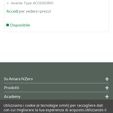
Inverter Type: ACCESSORIO
Accedi
per vedere i prezzi
Disponibile
Su Amara NZero
Prodotti
Academy
Hai Delle Domande?
Utilizziamo i cookie (e tecnologie simili) per raccogliere dati
con cui migliorare la tua esperienza di acquisto.
Utilizzando il