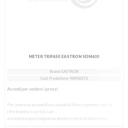
METER TRIFASE EASTRON SDM630
Brand: EASTRON
Cod. Produttore: 90900272
Accedi
per vedere i prezzi
Per avere un preventivo contatta il tuo commerciale di
riferimento o scrivici ad
assistenza.eportal@amaranzero.com e ti aiuteremo.